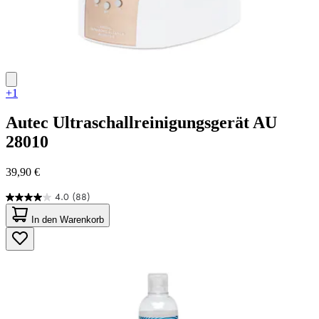
+1
Autec
Ultraschallreinigungsgerät AU
28010
39,90 €
4.0
(88)
4.0
von
In den Warenkorb
5
Sternen.
88
Bewertungen