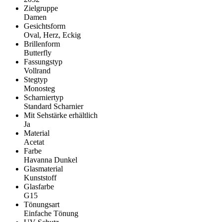
Zielgruppe
Damen
Gesichtsform
Oval, Herz, Eckig
Brillenform
Butterfly
Fassungstyp
Vollrand
Stegtyp
Monosteg
Scharniertyp
Standard Scharnier
Mit Sehstärke erhältlich
Ja
Material
Acetat
Farbe
Havanna Dunkel
Glasmaterial
Kunststoff
Glasfarbe
G15
Tönungsart
Einfache Tönung