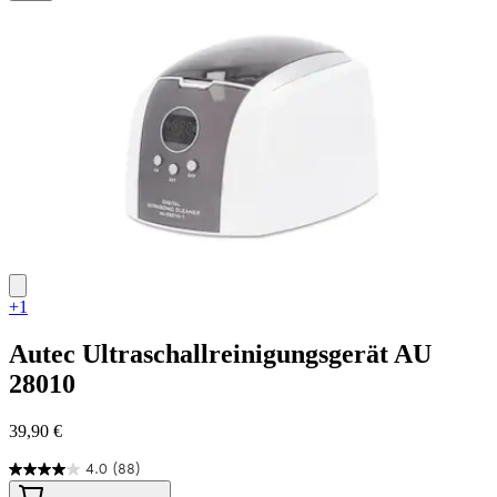
5
Bewertungen
+1
Autec
Ultraschallreinigungsgerät AU
28010
39,90 €
4.0
(88)
4.0