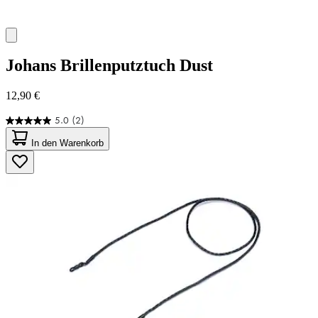
Johans
Brillenputztuch Dust
12,90 €
5.0
(2)
5.0
von
In den Warenkorb
5
Sternen.
2
Bewertungen