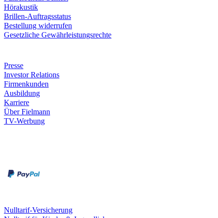
Hörakustik
Brillen-Auftragsstatus
Bestellung widerrufen
Gesetzliche Gewährleistungsrechte
Unternehmen
Presse
Investor Relations
Firmenkunden
Ausbildung
Karriere
Über Fielmann
TV-Werbung
Zahlungsarten
Rechnung
Kreditkarte
Leistungen & Garantien
Nulltarif-Versicherung