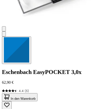
Eschenbach
EasyPOCKET 3,0x
62,90 €
4.4
(5)
4.4
von
In den Warenkorb
5
Sternen.