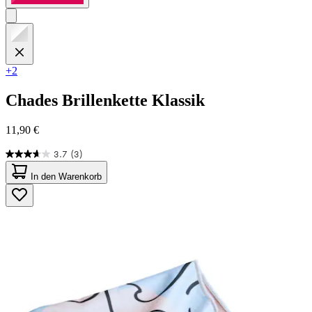
+2
Chades
Brillenkette Klassik
11,90 €
3.7
(3)
3.7
von
In den Warenkorb
5
Sternen.
3
Bewertungen