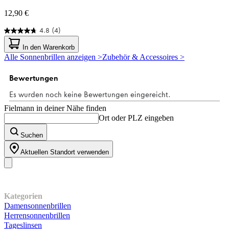
12,90 €
4.8
(4)
4.8
von
In den Warenkorb
5
Alle Sonnenbrillen anzeigen >
Zubehör & Accessoires >
Sternen.
4
Bewertungen
Fielmann in deiner Nähe finden
Ort oder PLZ eingeben
Suchen
Aktuellen Standort verwenden
Unser Sortiment
Kategorien
Damensonnenbrillen
Herrensonnenbrillen
Tageslinsen