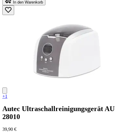
von
In den Warenkorb
5
Sternen.
1
Bewertung
+1
Autec
Ultraschallreinigungsgerät AU
28010
39,90 €