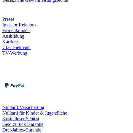
Gesetzliche Gewährleistungsrechte
Unternehmen
Presse
Investor Relations
Firmenkunden
Ausbildung
Karriere
Über Fielmann
TV-Werbung
Zahlungsarten
Rechnung
Kreditkarte
Leistungen & Garantien
Nulltarif-Versicherung
Nulltarif für Kinder & Jugendliche
Kostenloser Sehtest
Geld-zurück-Garantie
Drei-Jahres-Garantie