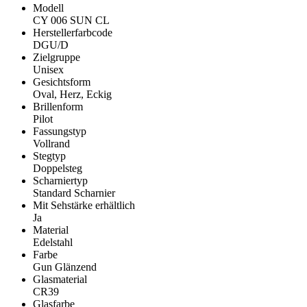
Modell
CY 006 SUN CL
Herstellerfarbcode
DGU/D
Zielgruppe
Unisex
Gesichtsform
Oval, Herz, Eckig
Brillenform
Pilot
Fassungstyp
Vollrand
Stegtyp
Doppelsteg
Scharniertyp
Standard Scharnier
Mit Sehstärke erhältlich
Ja
Material
Edelstahl
Farbe
Gun Glänzend
Glasmaterial
CR39
Glasfarbe