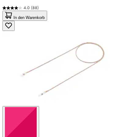
4.0
(88)
4.0
von
In den Warenkorb
5
Sternen.
88
Bewertungen