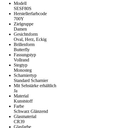
Modell
SESF80S
Herstellerfarbcode
700Y
Zielgruppe
Damen
Gesichtsform
Oval, Herz, Eckig
Brillenform
Butterfly
Fassungstyp
Vollrand
Stegtyp
Monosteg
Scharniertyp
Standard Scharnier
Mit Sehstärke erhältlich
Ja
Material
Kunststoff
Farbe
Schwarz Glänzend
Glasmaterial
CR39
Glasfarbe