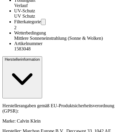
Tönungsart
Verlauf
UV-Schutz
UV Schutz
Filterkategorie
2
Wetterbedingung
Mittlere Sonneneinstrahlung (Sonne & Wolken)
Artikelnummer
1583048
Herstellerinformation
Herstellerangaben gemäß EU-Produktsicherheitsverordnung
(GPSR):
Marke: Calvin Klein
Hersteller: Marchon Europe B.V., Deccaweg 33, 1042 AE