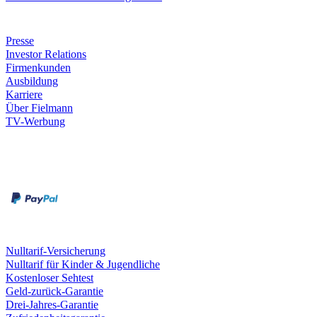
Unternehmen
Presse
Investor Relations
Firmenkunden
Ausbildung
Karriere
Über Fielmann
TV-Werbung
Zahlungsarten
Rechnung
Kreditkarte
Leistungen & Garantien
Nulltarif-Versicherung
Nulltarif für Kinder & Jugendliche
Kostenloser Sehtest
Geld-zurück-Garantie
Drei-Jahres-Garantie