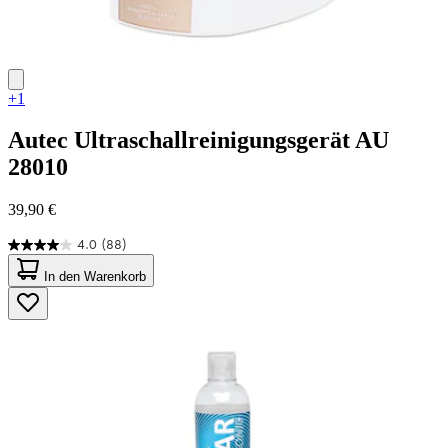
+1
Autec
Ultraschallreinigungsgerät AU
28010
39,90 €
4.0
(88)
4.0
von
In den Warenkorb
5
Sternen.
88
Bewertungen