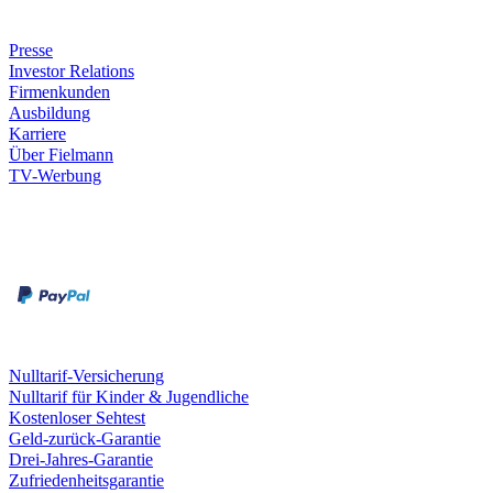
Unternehmen
Presse
Investor Relations
Firmenkunden
Ausbildung
Karriere
Über Fielmann
TV-Werbung
Zahlungsarten
Rechnung
Kreditkarte
Leistungen & Garantien
Nulltarif-Versicherung
Nulltarif für Kinder & Jugendliche
Kostenloser Sehtest
Geld-zurück-Garantie
Drei-Jahres-Garantie
Zufriedenheitsgarantie