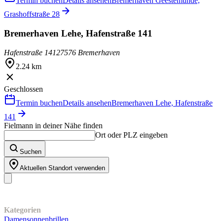
Termin buchen
Details ansehen
Bremerhaven Geestemünde,
Grashoffstraße 28
Bremerhaven Lehe, Hafenstraße 141
Hafenstraße 141
27576 Bremerhaven
2.24 km
Geschlossen
Termin buchen
Details ansehen
Bremerhaven Lehe, Hafenstraße
141
Fielmann in deiner Nähe finden
Ort oder PLZ eingeben
Suchen
Aktuellen Standort verwenden
Unser Sortiment
Kategorien
Damensonnenbrillen