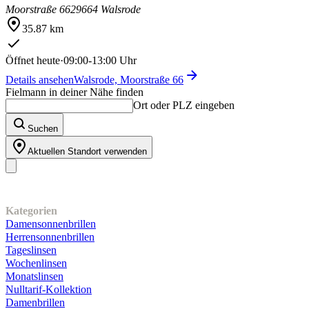
Moorstraße 66
29664 Walsrode
35.87 km
Öffnet heute
·
09:00-13:00 Uhr
Details ansehen
Walsrode, Moorstraße 66
Fielmann in deiner Nähe finden
Ort oder PLZ eingeben
Suchen
Aktuellen Standort verwenden
Unser Sortiment
Kategorien
Damensonnenbrillen
Herrensonnenbrillen
Tageslinsen
Wochenlinsen
Monatslinsen
Nulltarif-Kollektion
Damenbrillen