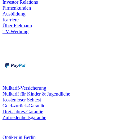
Investor Relations
Firmenkunden
Ausbildung
Karriere
Über Fielmann
TV-Werbung
Zahlungsarten
Rechnung
Kreditkarte
Leistungen & Garantien
Nulltarif-Versicherung
Nulltarif für Kinder & Jugendliche
Kostenloser Sehtest
Geld-zurück-Garantie
Drei-Jahres-Garantie
Zufriedenheitsgarantie
Fielmann in deiner Nähe
Optiker in Berlin