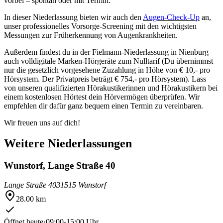
vorbei – spontan oder mit Termin.
In dieser Niederlassung bieten wir auch den
Augen-Check-Up
an,
unser professionelles Vorsorge-Screening mit den wichtigsten
Messungen zur Früherkennung von Augenkrankheiten.
Außerdem findest du in der Fielmann-Niederlassung in Nienburg
auch volldigitale Marken-Hörgeräte zum Nulltarif (Du übernimmst
nur die gesetzlich vorgesehene Zuzahlung in Höhe von € 10,- pro
Hörsystem. Der Privatpreis beträgt € 754,- pro Hörsystem). Lass
von unseren qualifizierten Hörakustikerinnen und Hörakustikern bei
einem kostenlosen Hörtest dein Hörvermögen überprüfen. Wir
empfehlen dir dafür ganz bequem einen Termin zu vereinbaren.
Wir freuen uns auf dich!
Weitere Niederlassungen
Wunstorf, Lange Straße 40
Lange Straße 40
31515 Wunstorf
28.00 km
Öffnet heute
·
09:00-15:00 Uhr