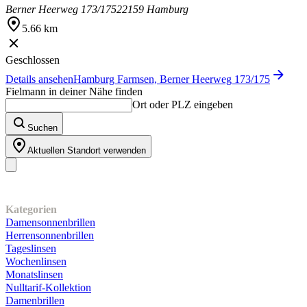
Berner Heerweg 173/175
22159 Hamburg
5.66 km
Geschlossen
Details ansehen
Hamburg Farmsen, Berner Heerweg 173/175
Fielmann in deiner Nähe finden
Ort oder PLZ eingeben
Suchen
Aktuellen Standort verwenden
Unser Sortiment
Kategorien
Damensonnenbrillen
Herrensonnenbrillen
Tageslinsen
Wochenlinsen
Monatslinsen
Nulltarif-Kollektion
Damenbrillen