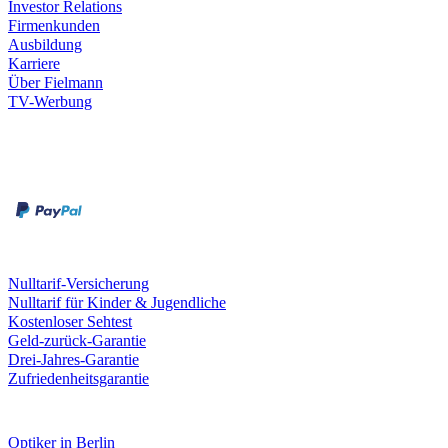
Investor Relations
Firmenkunden
Ausbildung
Karriere
Über Fielmann
TV-Werbung
Zahlungsarten
Rechnung
Kreditkarte
Leistungen & Garantien
Nulltarif-Versicherung
Nulltarif für Kinder & Jugendliche
Kostenloser Sehtest
Geld-zurück-Garantie
Drei-Jahres-Garantie
Zufriedenheitsgarantie
Fielmann in deiner Nähe
Optiker in Berlin