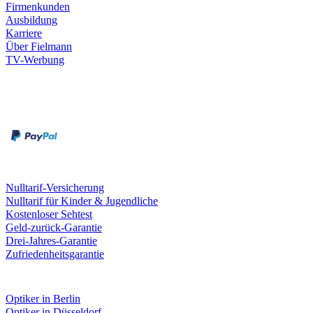
Firmenkunden
Ausbildung
Karriere
Über Fielmann
TV-Werbung
Zahlungsarten
Rechnung
Kreditkarte
Leistungen & Garantien
Nulltarif-Versicherung
Nulltarif für Kinder & Jugendliche
Kostenloser Sehtest
Geld-zurück-Garantie
Drei-Jahres-Garantie
Zufriedenheitsgarantie
Fielmann in deiner Nähe
Optiker in Berlin
Optiker in Düsseldorf