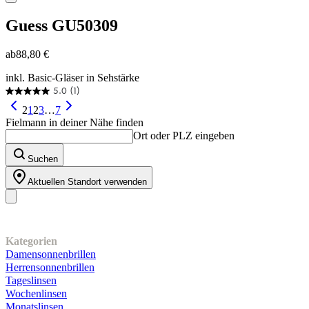
Guess
GU50309
ab
88,80 €
inkl. Basic-Gläser in Sehstärke
5.0
(1)
5.0
von
2
1
2
3
…
7
5
Fielmann in deiner Nähe finden
Sternen.
Ort oder PLZ eingeben
1
Bewertung
Suchen
Aktuellen Standort verwenden
Unser Sortiment
Kategorien
Damensonnenbrillen
Herrensonnenbrillen
Tageslinsen
Wochenlinsen
Monatslinsen