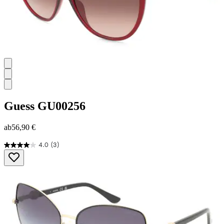
Guess
GU00256
ab
56,90 €
4.0
(3)
4.0
von
5
Sternen.
3
Bewertungen