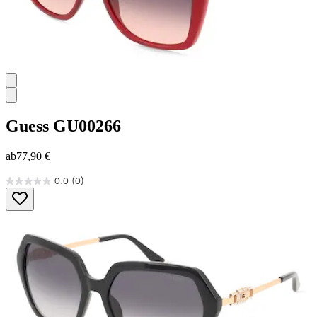
Guess
GU00266
ab
77,90 €
0.0
(0)
0.0
von
5
Sternen.