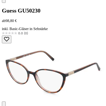
Guess
GU50230
ab
98,80 €
inkl. Basic-Gläser in Sehstärke
0.0
(0)
0.0
von
5
Sternen.