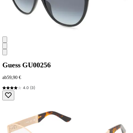
Guess
GU00256
ab
59,90 €
4.0
(3)
4.0
von
5
Sternen.
3
Bewertungen