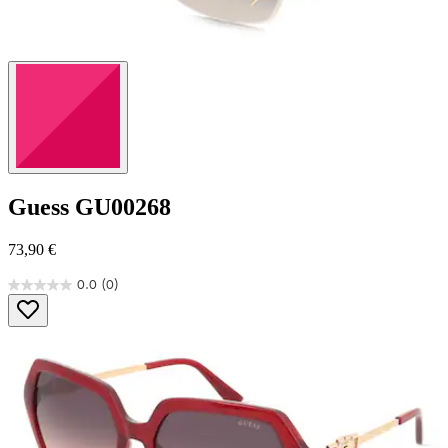
Guess
GU00268
73,90 €
0.0
(0)
0.0
von
5
Sternen.