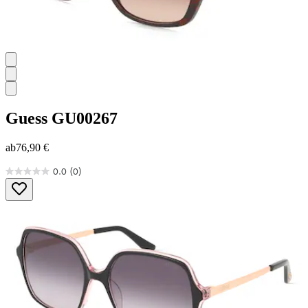
Guess
GU00267
ab
76,90 €
0.0
(0)
0.0
von
5
Sternen.