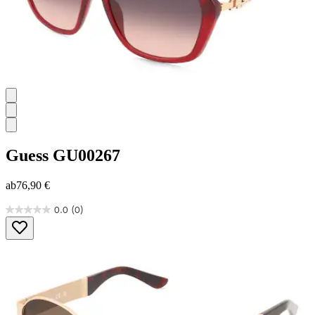
Guess
GU00267
ab
76,90 €
0.0
(0)
0.0
von
5
Sternen.