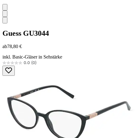
Guess
GU3044
ab
78,80 €
inkl. Basic-Gläser in Sehstärke
0.0
(0)
0.0
von
5
Sternen.