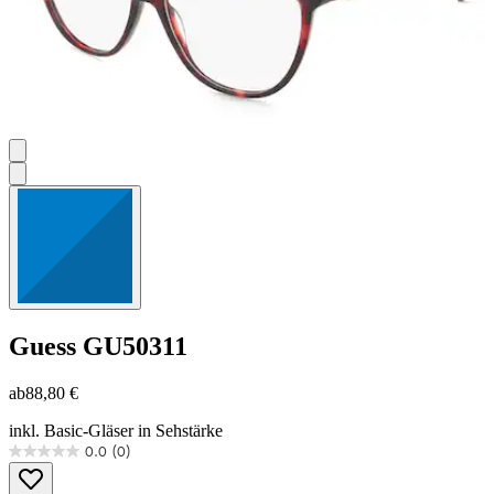
Guess
GU50311
ab
88,80 €
inkl. Basic-Gläser in Sehstärke
0.0
(0)
0.0
von