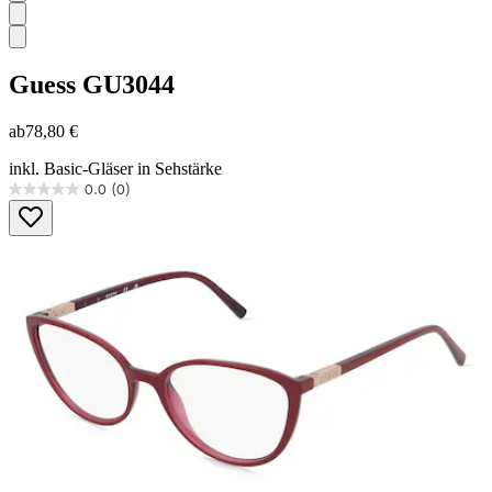
Guess
GU3044
ab
78,80 €
inkl. Basic-Gläser in Sehstärke
0.0
(0)
0.0
von
5
Sternen.