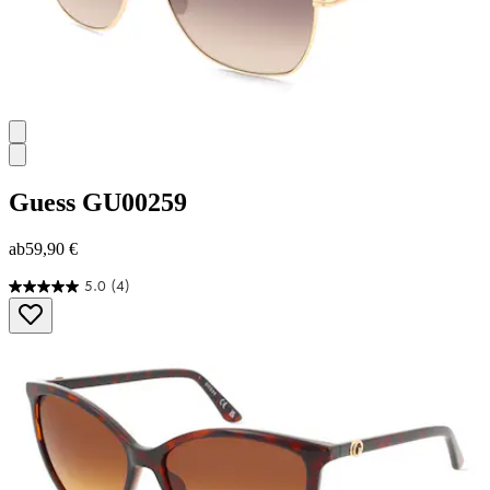
Guess
GU00259
ab
59,90 €
5.0
(4)
5.0
von
5
Sternen.
4
Bewertungen