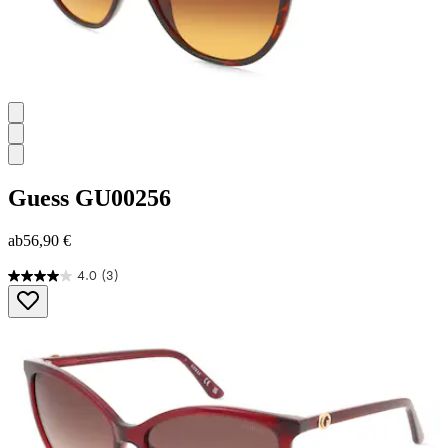
Guess
GU00256
ab
56,90 €
4.0
(3)
4.0
von
5
Sternen.
3
Bewertungen