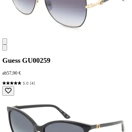
Guess
GU00259
ab
57,90 €
5.0
(4)
5.0
von
5
Sternen.
4
Bewertungen