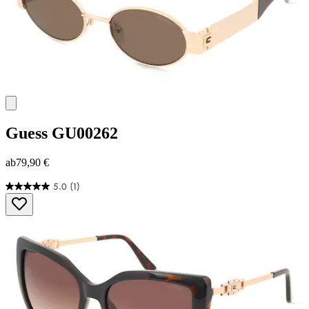
Guess
GU00262
ab
79,90 €
5.0
(1)
5.0
von
5
Sternen.
1
Bewertung