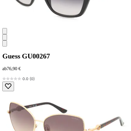
Guess
GU00267
ab
76,90 €
0.0
(0)
0.0
von
5
Sternen.