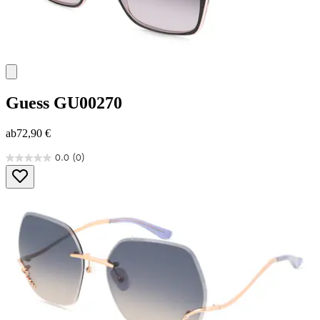
Guess
GU00270
ab
72,90 €
0.0
(0)
0.0
von
5
Sternen.