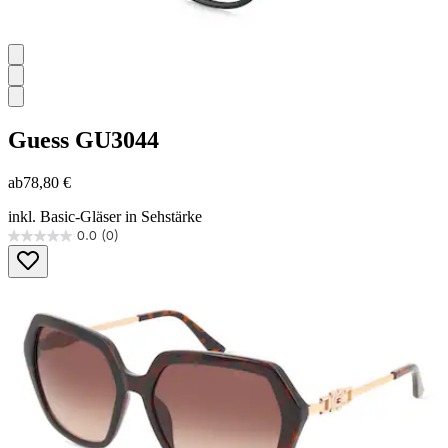
Guess
GU3044
ab
78,80 €
inkl. Basic-Gläser in Sehstärke
0.0
(0)
0.0
von
5
Sternen.