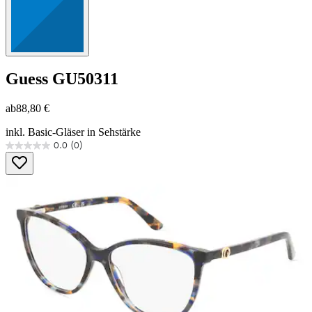
Guess
GU50311
ab
88,80 €
inkl. Basic-Gläser in Sehstärke
0.0
(0)
0.0
von
5
Sternen.