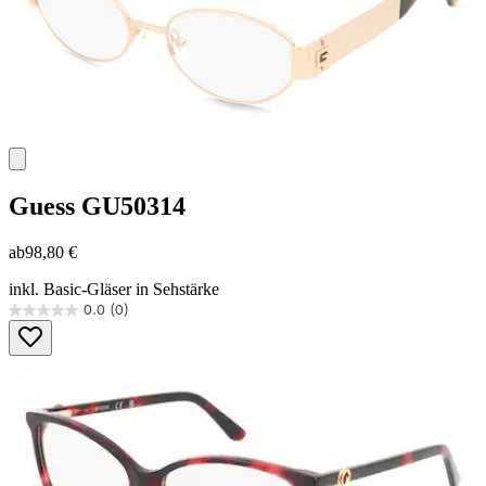
Guess
GU50314
ab
98,80 €
inkl. Basic-Gläser in Sehstärke
0.0
(0)
0.0
von
5
Sternen.