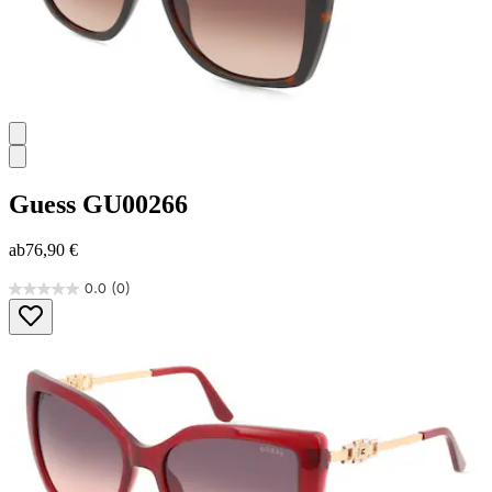
Guess
GU00266
ab
76,90 €
0.0
(0)
0.0
von
5
Sternen.