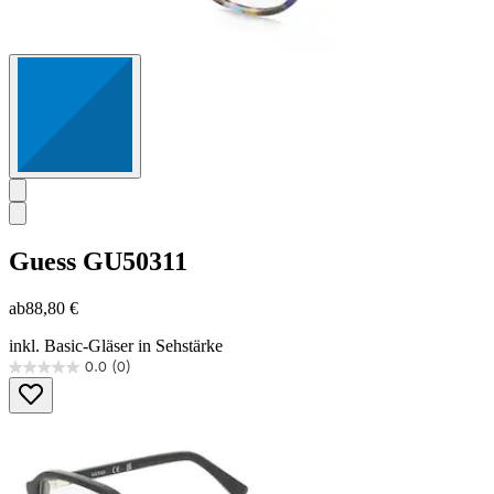
Guess
GU50311
ab
88,80 €
inkl. Basic-Gläser in Sehstärke
0.0
(0)
0.0
von
5
Sternen.