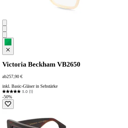
Victoria Beckham
VB2650
ab
257,90 €
inkl. Basic-Gläser in Sehstärke
5.0
(1)
5.0
-50%
von
5
Sternen.
1
Bewertung