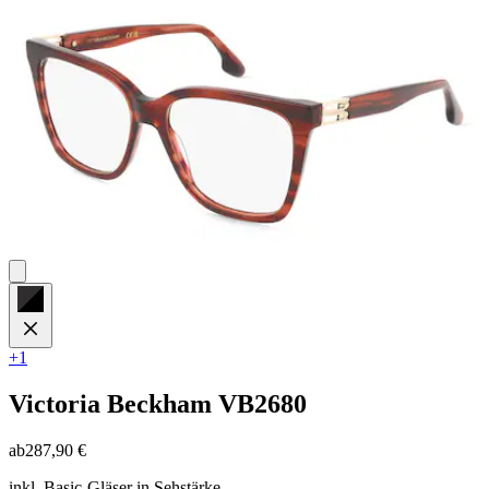
Sternen.
+1
Victoria Beckham
VB2680
ab
287,90 €
inkl. Basic-Gläser in Sehstärke