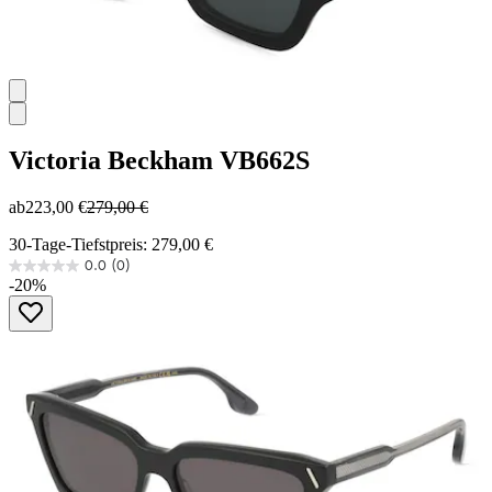
Victoria Beckham
VB662S
ab
223,00 €
279,00 €
30-Tage-Tiefstpreis: 279,00 €
0.0
(0)
0.0
-20%
von
5
Sternen.