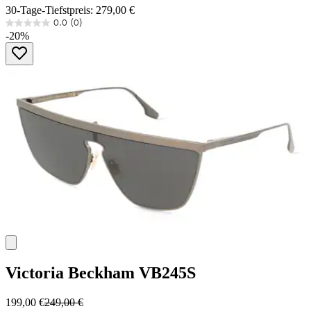
30-Tage-Tiefstpreis: 279,00 €
0.0
(0)
0.0
-20%
von
5
Sternen.
Victoria Beckham
VB245S
199,00 €
249,00 €