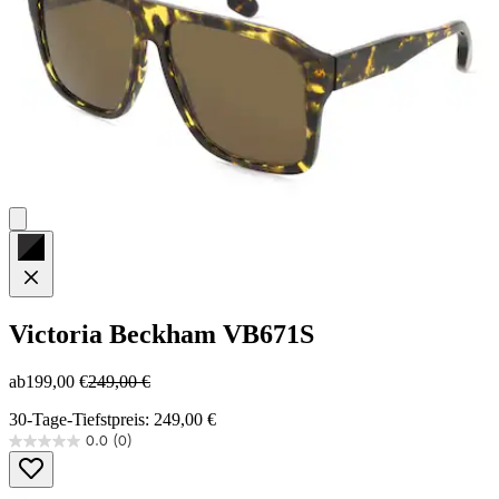
Victoria Beckham
VB671S
ab
199,00 €
249,00 €
30-Tage-Tiefstpreis: 249,00 €
0.0
(0)
0.0
von
5