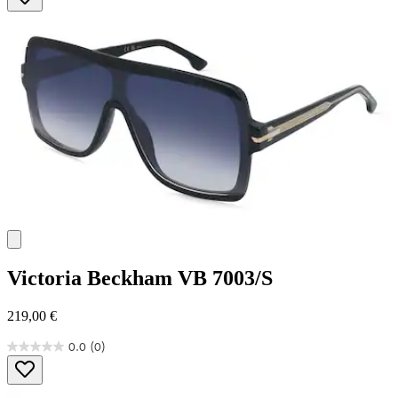
5
Sternen.
Victoria Beckham
VB 7003/S
219,00 €
0.0
(0)
0.0
von
5