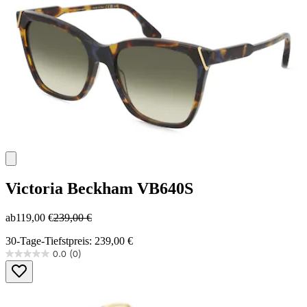
Victoria Beckham
VB640S
ab
119,00 €
239,00 €
30-Tage-Tiefstpreis: 239,00 €
0.0
(0)
0.0
von
5
Sternen.