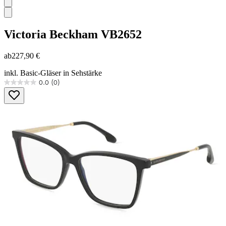
Victoria Beckham
VB2652
ab
227,90 €
inkl. Basic-Gläser in Sehstärke
0.0
(0)
0.0
von
5
Sternen.