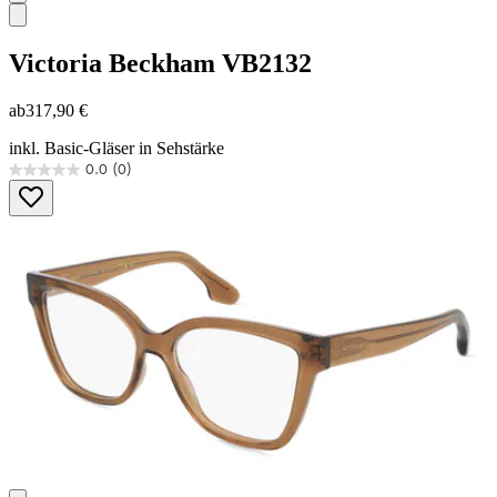
Victoria Beckham
VB2132
ab
317,90 €
inkl. Basic-Gläser in Sehstärke
0.0
(0)
0.0
von
5
Sternen.