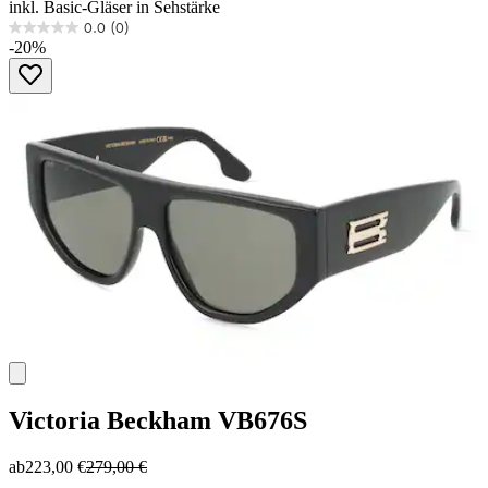
inkl. Basic-Gläser in Sehstärke
0.0
(0)
0.0
-20%
von
5
Sternen.
Victoria Beckham
VB676S
ab
223,00 €
279,00 €