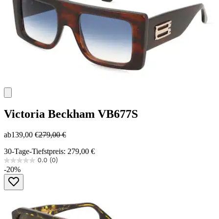
Victoria Beckham
VB677S
ab
139,00 €
279,00 €
30-Tage-Tiefstpreis: 279,00 €
0.0
(0)
0.0
-20%
von
5
Sternen.