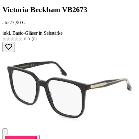
Victoria Beckham
VB2673
ab
277,90 €
inkl. Basic-Gläser in Sehstärke
0.0
(0)
0.0
von
5
Sternen.