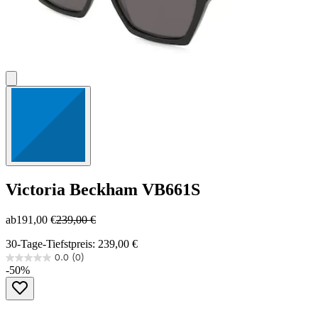
Victoria Beckham
VB661S
ab
191,00 €
239,00 €
30-Tage-Tiefstpreis: 239,00 €
0.0
(0)
0.0
-50%
von
5
Sternen.