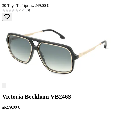
30-Tage-Tiefstpreis: 249,00 €
0.0
(0)
0.0
von
5
Sternen.
Victoria Beckham
VB246S
ab
279,00 €