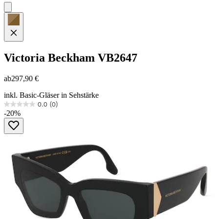
Victoria Beckham
VB2647
ab
297,90 €
inkl. Basic-Gläser in Sehstärke
0.0
(0)
0.0
-20%
von
5
Sternen.