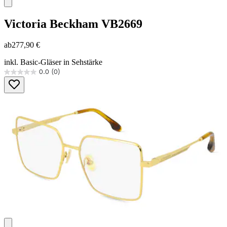
Victoria Beckham
VB2669
ab
277,90 €
inkl. Basic-Gläser in Sehstärke
0.0
(0)
0.0
von
5
Sternen.