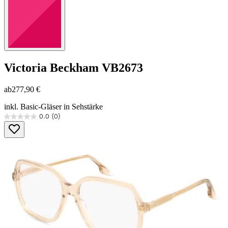
Victoria Beckham
VB2673
ab
277,90 €
inkl. Basic-Gläser in Sehstärke
0.0
(0)
0.0
von
5
Sternen.