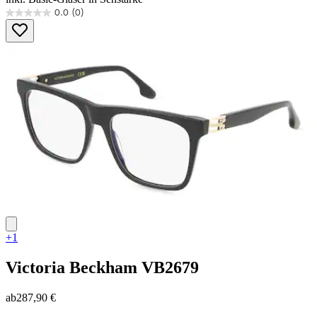
0.0
(0)
0.0
von
5
Sternen.
+1
Victoria Beckham
VB2679
ab
287,90 €