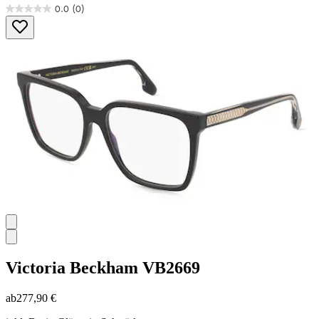
0.0
(0)
0.0
von
5
Sternen.
Victoria Beckham
VB2669
ab
277,90 €