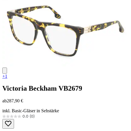
Sternen.
+1
Victoria Beckham
VB2679
ab
287,90 €
inkl. Basic-Gläser in Sehstärke
0.0
(0)
0.0
von
5