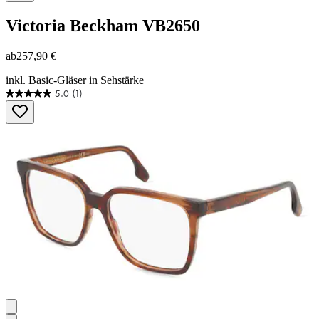
Victoria Beckham
VB2650
ab
257,90 €
inkl. Basic-Gläser in Sehstärke
5.0
(1)
5.0
von
5
Sternen.
1
Bewertung