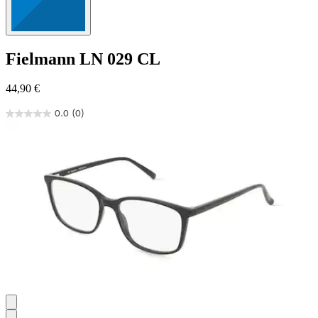
Fielmann
LN 029 CL
44,90 €
0.0
(0)
0.0
von
5
Sternen.