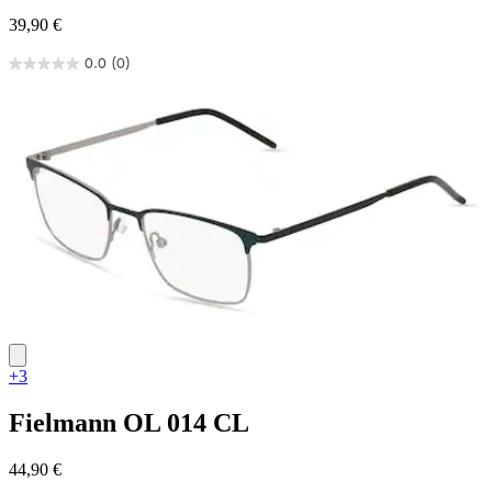
39,90 €
0.0
(0)
0.0
von
5
Sternen.
+3
Fielmann
OL 014 CL
44,90 €