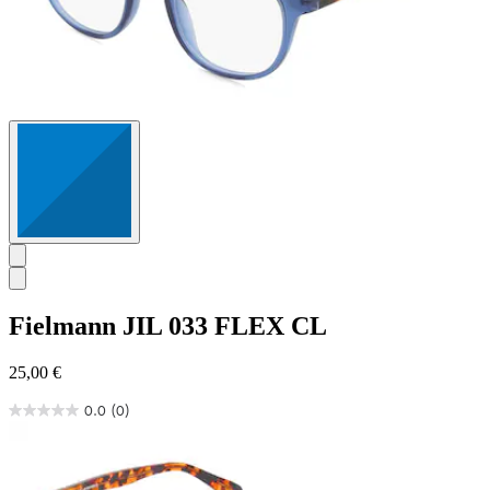
Fielmann
JIL 033 FLEX CL
25,00 €
0.0
(0)
0.0
von
5
Sternen.