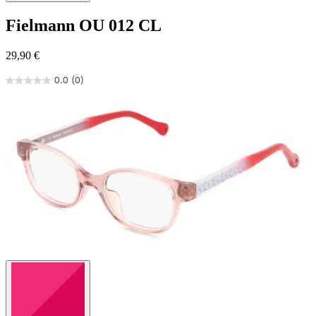
Fielmann
OU 012 CL
29,90 €
0.0
(0)
0.0
von
5
Sternen.