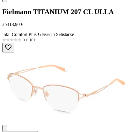
Fielmann
TITANIUM 207 CL ULLA
ab
318,90 €
inkl. Comfort Plus-Gläser in Sehstärke
0.0
(0)
0.0
von
5
Sternen.