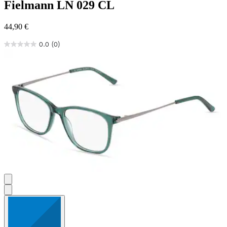
Fielmann
LN 029 CL
44,90 €
0.0
(0)
0.0
von
5
Sternen.