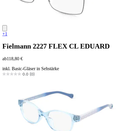
+1
Fielmann
2227 FLEX CL EDUARD
ab
118,80 €
inkl. Basic-Gläser in Sehstärke
0.0
(0)
0.0
von
5
Sternen.