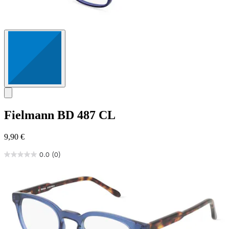
Fielmann
BD 487 CL
9,90 €
0.0
(0)
0.0
von
5
Sternen.