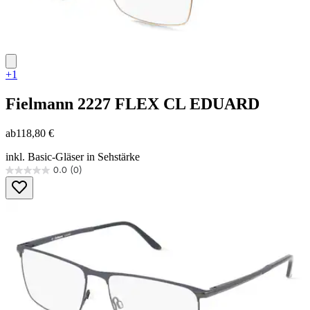
+1
Fielmann
2227 FLEX CL EDUARD
ab
118,80 €
inkl. Basic-Gläser in Sehstärke
0.0
(0)
0.0
von
5
Sternen.