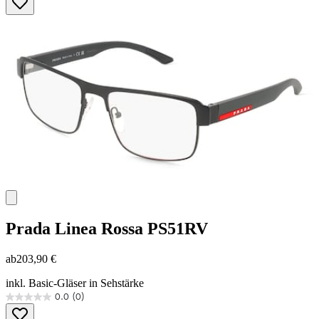
von
5
Sternen.
Prada Linea Rossa
PS51RV
ab
203,90 €
inkl. Basic-Gläser in Sehstärke
0.0
(0)
0.0
von