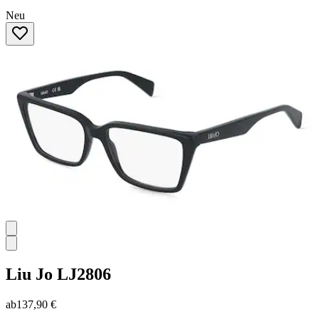
Neu
Liu Jo
LJ2806
ab
137,90 €