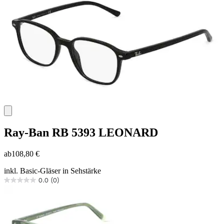
Ray-Ban
RB 5393 LEONARD
ab
108,80 €
inkl. Basic-Gläser in Sehstärke
0.0
(0)
0.0
von
5
Sternen.