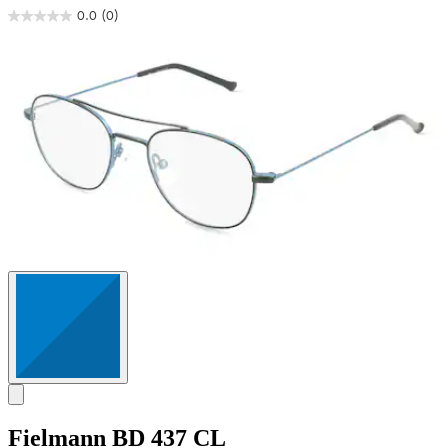
0.0
(0)
0.0
von
5
Sternen.
Fielmann
BD 437 CL