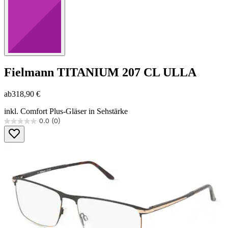
Fielmann
TITANIUM 207 CL ULLA
ab
318,90 €
inkl. Comfort Plus-Gläser in Sehstärke
0.0
(0)
0.0
von
5
Sternen.