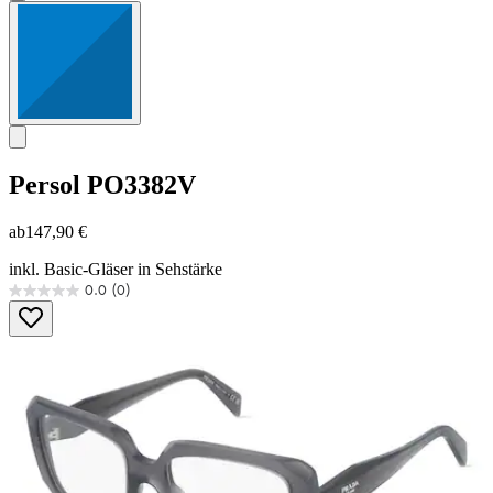
Persol
PO3382V
ab
147,90 €
inkl. Basic-Gläser in Sehstärke
0.0
(0)
0.0
von
5
Sternen.