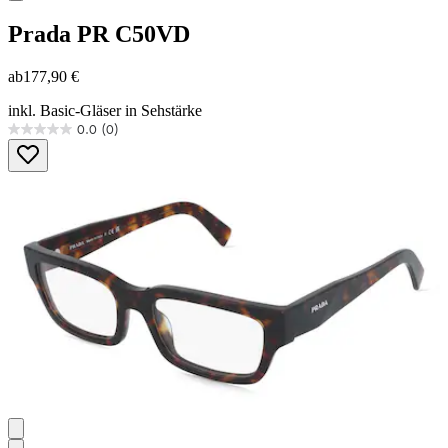
Prada
PR C50VD
ab
177,90 €
inkl. Basic-Gläser in Sehstärke
0.0
(0)
0.0
von
5
Sternen.