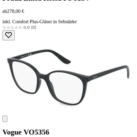
ab
278,00 €
inkl. Comfort Plus-Gläser in Sehstärke
0.0
(0)
0.0
von
5
Sternen.
Vogue
VO5356