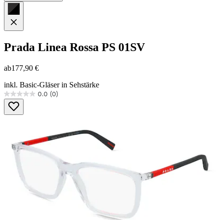
Prada Linea Rossa
PS 01SV
ab
177,90 €
inkl. Basic-Gläser in Sehstärke
0.0
(0)
0.0
von
5
Sternen.