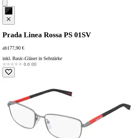
Prada Linea Rossa
PS 01SV
ab
177,90 €
inkl. Basic-Gläser in Sehstärke
0.0
(0)
0.0
von
5
Sternen.