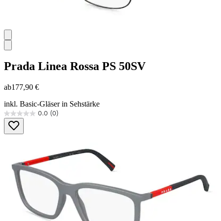
Prada Linea Rossa
PS 50SV
ab
177,90 €
inkl. Basic-Gläser in Sehstärke
0.0
(0)
0.0
von
5
Sternen.