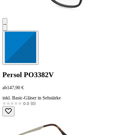
Persol
PO3382V
ab
147,90 €
inkl. Basic-Gläser in Sehstärke
0.0
(0)
0.0
von
5
Sternen.