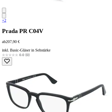
+2
Prada
PR C04V
ab
207,90 €
inkl. Basic-Gläser in Sehstärke
0.0
(0)
0.0
von
5
Sternen.