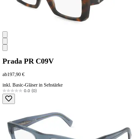
Prada
PR C09V
ab
197,90 €
inkl. Basic-Gläser in Sehstärke
0.0
(0)
0.0
von
5
Sternen.