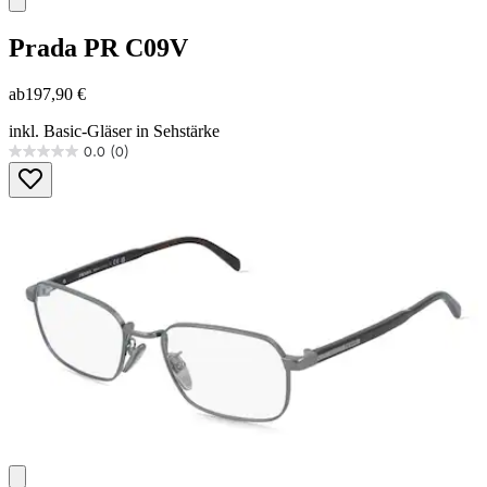
Prada
PR C09V
ab
197,90 €
inkl. Basic-Gläser in Sehstärke
0.0
(0)
0.0
von
5
Sternen.