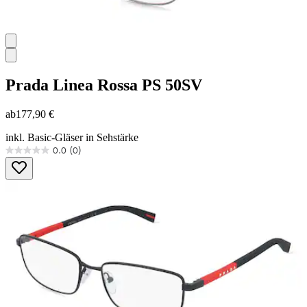
Prada Linea Rossa
PS 50SV
ab
177,90 €
inkl. Basic-Gläser in Sehstärke
0.0
(0)
0.0
von
5
Sternen.