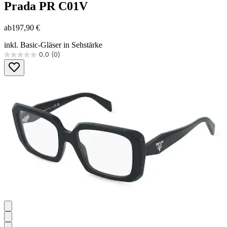
Prada
PR C01V
ab
197,90 €
inkl. Basic-Gläser in Sehstärke
0.0
(0)
0.0
von
5
Sternen.