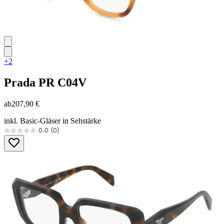
+2
Prada
PR C04V
ab
207,90 €
inkl. Basic-Gläser in Sehstärke
0.0
(0)
0.0
von
5
Sternen.