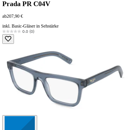
Prada
PR C04V
ab
207,90 €
inkl. Basic-Gläser in Sehstärke
0.0
(0)
0.0
von
5
Sternen.