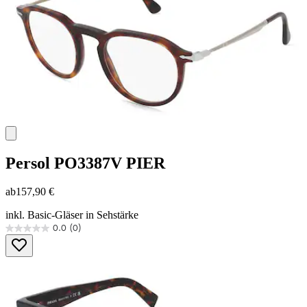
Persol
PO3387V PIER
ab
157,90 €
inkl. Basic-Gläser in Sehstärke
0.0
(0)
0.0
von
5
Sternen.