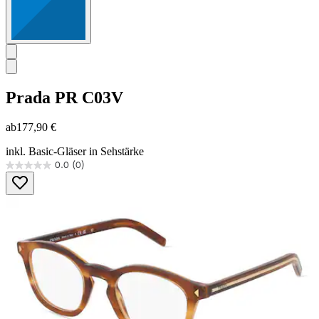
Prada
PR C03V
ab
177,90 €
inkl. Basic-Gläser in Sehstärke
0.0
(0)
0.0
von
5
Sternen.