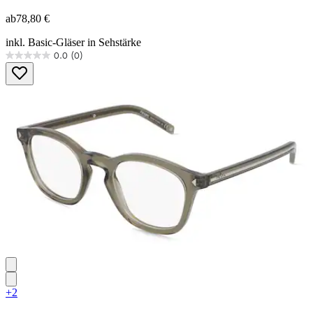
ab
78,80 €
inkl. Basic-Gläser in Sehstärke
0.0
(0)
0.0
von
5
Sternen.
+2