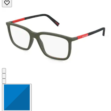
von
5
Sternen.