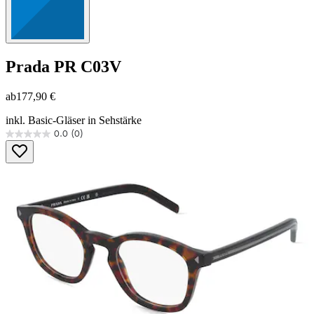
Prada
PR C03V
ab
177,90 €
inkl. Basic-Gläser in Sehstärke
0.0
(0)
0.0
von
5
Sternen.