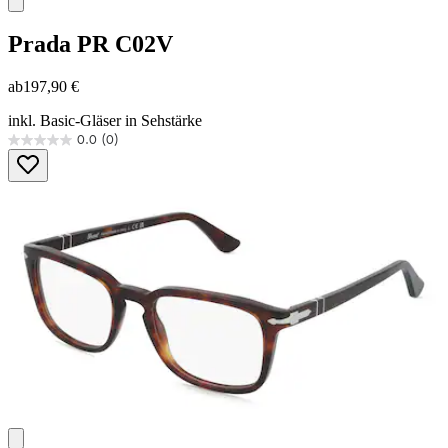
Prada
PR C02V
ab
197,90 €
inkl. Basic-Gläser in Sehstärke
0.0
(0)
0.0
von
5
Sternen.