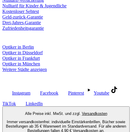
Nulltarif-Versicherung
Nulltarif für Kinder & Jugendliche
Kostenloser Sehtest
Geld-zurück-Garantie
Drei-Jahres-Garantie
Zufriedenheitsgarantie
Fielmann in deiner Nähe
Optiker in Berlin
Optiker in Düsseldorf
Optiker in Frankfurt
Optiker in München
Weitere Städte anzeigen
Social Media
Instagram
Facebook
Pinterest
Youtube
TikTok
LinkedIn
Alle Preise inkl. MwSt. und zzgl.
Versandkosten
Immer versandkostenfrei: individuelle Einstärkenbrillen, Bücher sowie
Bestellungen ab 35 € Warenwert im Standardversand. Für alle anderen
Bestellungen fallen 4,90 € Versandkosten an.