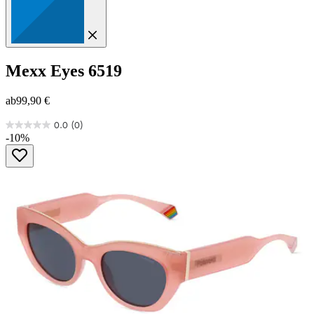
Mexx Eyes
6519
ab
99,90 €
0.0
(0)
0.0
-10%
von
5
Sternen.