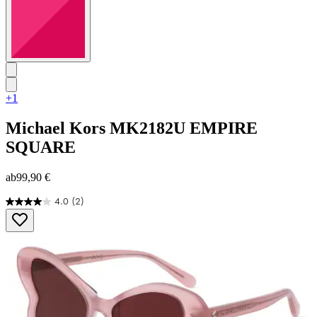
+1
Michael Kors
MK2182U EMPIRE
SQUARE
ab
99,90 €
4.0
(2)
4.0
von
5
Sternen.
2
Bewertungen