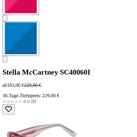
Stella McCartney
SC40060I
ab
183,00 €
229,00 €
30-Tage-Tiefstpreis: 229,00 €
0.0
(0)
0.0
von
5
Sternen.