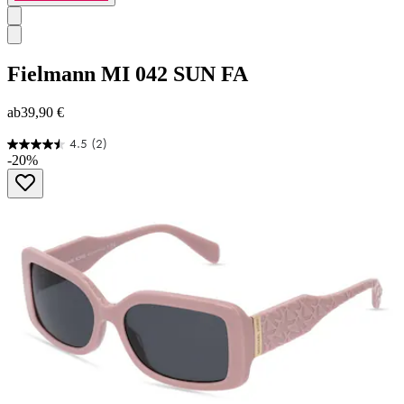
Fielmann
MI 042 SUN FA
ab
39,90 €
4.5
(2)
4.5
-20%
von
5
Sternen.
2
Bewertungen