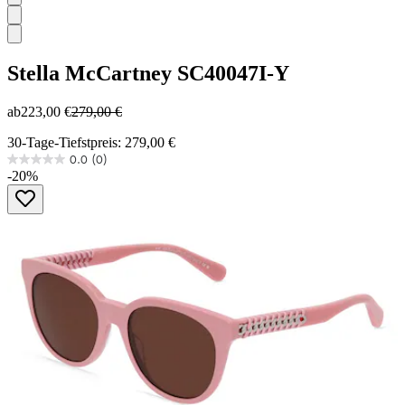
Stella McCartney
SC40047I-Y
ab
223,00 €
279,00 €
30-Tage-Tiefstpreis: 279,00 €
0.0
(0)
0.0
-20%
von
5
Sternen.