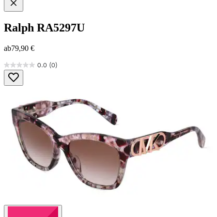
Ralph
RA5297U
ab
79,90 €
0.0
(0)
0.0
von
5
Sternen.