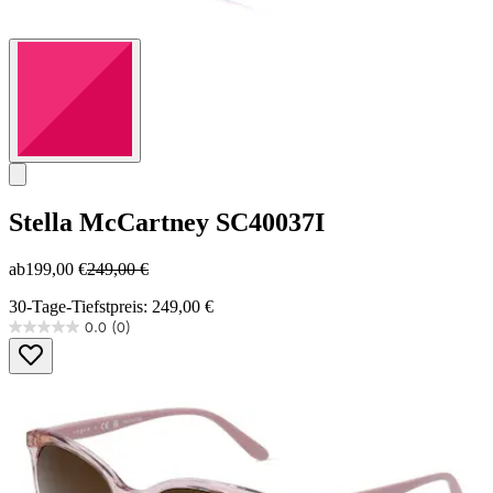
Stella McCartney
SC40037I
ab
199,00 €
249,00 €
30-Tage-Tiefstpreis: 249,00 €
0.0
(0)
0.0
von
5
Sternen.