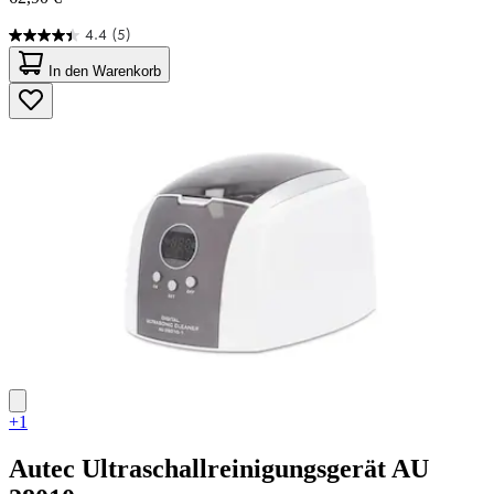
4.4
(5)
4.4
von
In den Warenkorb
5
Sternen.
5
Bewertungen
+1
Autec
Ultraschallreinigungsgerät AU