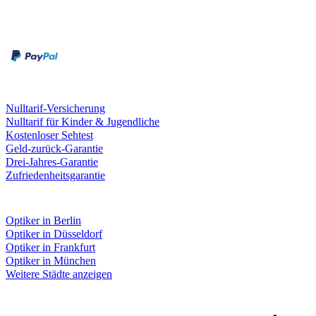
Zahlungsarten
Rechnung
Kreditkarte
Leistungen & Garantien
Nulltarif-Versicherung
Nulltarif für Kinder & Jugendliche
Kostenloser Sehtest
Geld-zurück-Garantie
Drei-Jahres-Garantie
Zufriedenheitsgarantie
Fielmann in deiner Nähe
Optiker in Berlin
Optiker in Düsseldorf
Optiker in Frankfurt
Optiker in München
Weitere Städte anzeigen
Social Media