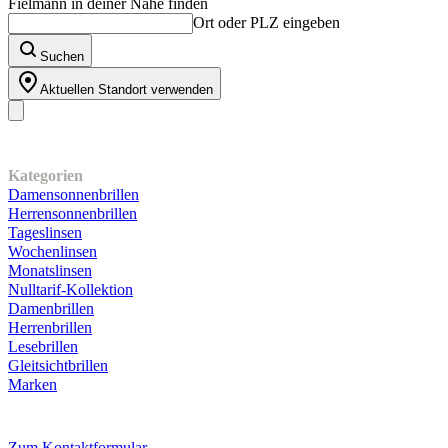
Fielmann in deiner Nähe finden
Ort oder PLZ eingeben
Suchen
Aktuellen Standort verwenden
Unser Sortiment
Kategorien
Damensonnenbrillen
Herrensonnenbrillen
Tageslinsen
Wochenlinsen
Monatslinsen
Nulltarif-Kollektion
Damenbrillen
Herrenbrillen
Lesebrillen
Gleitsichtbrillen
Marken
Kundenservice
Zum Kontaktformular