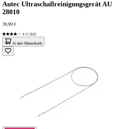
Autec
Ultraschallreinigungsgerät AU
28010
39,90 €
4.0
(88)
4.0
von
In den Warenkorb
5
Sternen.
88
Bewertungen