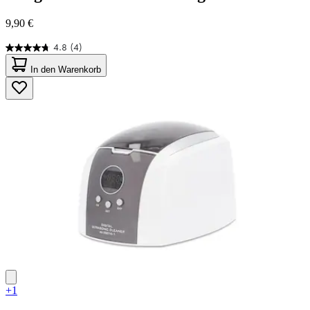
9,90 €
4.8
(4)
4.8
von
In den Warenkorb
5
Sternen.
4
Bewertungen
+1