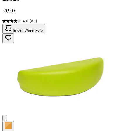
39,90 €
4.0
(88)
4.0
von
In den Warenkorb
5
Sternen.
88
Bewertungen