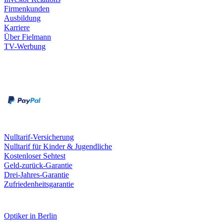
Firmenkunden
Ausbildung
Karriere
Über Fielmann
TV-Werbung
Zahlungsarten
Rechnung
Kreditkarte
Leistungen & Garantien
Nulltarif-Versicherung
Nulltarif für Kinder & Jugendliche
Kostenloser Sehtest
Geld-zurück-Garantie
Drei-Jahres-Garantie
Zufriedenheitsgarantie
Fielmann in deiner Nähe
Optiker in Berlin