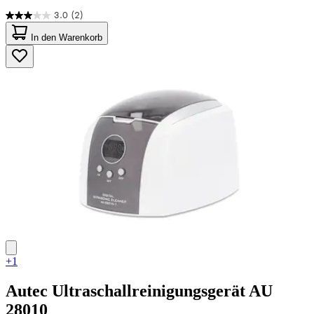
3.0
(2)
3.0
von
In den Warenkorb
5
Sternen.
2
Bewertungen
+1
Autec
Ultraschallreinigungsgerät AU
28010