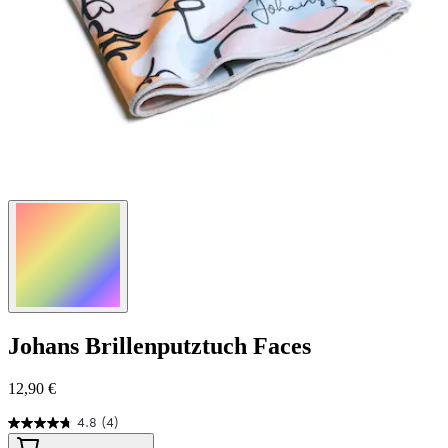
Johans
Brillenputztuch Faces
12,90 €
4.8
(4)
4.8