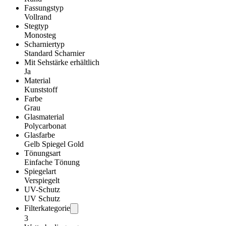
Fassungstyp
Vollrand
Stegtyp
Monosteg
Scharniertyp
Standard Scharnier
Mit Sehstärke erhältlich
Ja
Material
Kunststoff
Farbe
Grau
Glasmaterial
Polycarbonat
Glasfarbe
Gelb Spiegel Gold
Tönungsart
Einfache Tönung
Spiegelart
Verspiegelt
UV-Schutz
UV Schutz
Filterkategorie
3