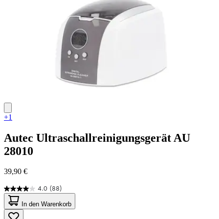
+1
Autec
Ultraschallreinigungsgerät AU
28010
39,90 €
4.0
(88)
4.0
von
In den Warenkorb
5
Sternen.