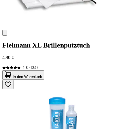
Fielmann
XL Brillenputztuch
4,90 €
4.8
(125)
4.8
von
In den Warenkorb
5
Sternen.
125
Bewertungen