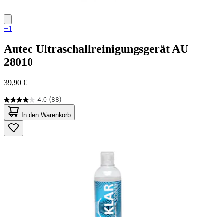
+1
Autec
Ultraschallreinigungsgerät AU
28010
39,90 €
4.0
(88)
4.0
von
In den Warenkorb
5
Sternen.
88
Bewertungen