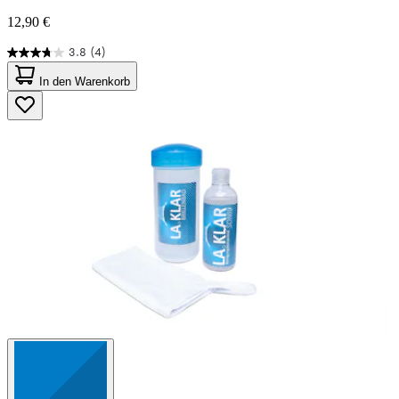
12,90 €
3.8
(4)
3.8
von
In den Warenkorb
5
Sternen.
4
Bewertungen