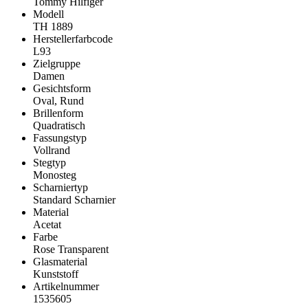
Tommy Hilfiger
Modell
TH 1889
Herstellerfarbcode
L93
Zielgruppe
Damen
Gesichtsform
Oval, Rund
Brillenform
Quadratisch
Fassungstyp
Vollrand
Stegtyp
Monosteg
Scharniertyp
Standard Scharnier
Material
Acetat
Farbe
Rose Transparent
Glasmaterial
Kunststoff
Artikelnummer
1535605