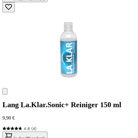
5
Sternen.
45
Bewertungen
Lang
La.Klar.Sonic+ Reiniger 150 ml
9,90 €
4.8
(4)
4.8
von