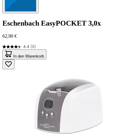
Eschenbach
EasyPOCKET 3,0x
62,90 €
4.4
(5)
4.4
von
In den Warenkorb
5
Sternen.
5
Bewertungen