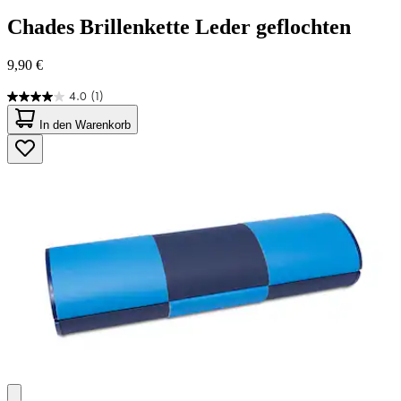
Chades
Brillenkette Leder geflochten
9,90 €
4.0
(1)
4.0
von
In den Warenkorb
5
Sternen.
1
Bewertung