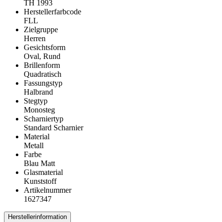
TH 1993
Herstellerfarbcode
FLL
Zielgruppe
Herren
Gesichtsform
Oval, Rund
Brillenform
Quadratisch
Fassungstyp
Halbrand
Stegtyp
Monosteg
Scharniertyp
Standard Scharnier
Material
Metall
Farbe
Blau Matt
Glasmaterial
Kunststoff
Artikelnummer
1627347
Herstellerinformation