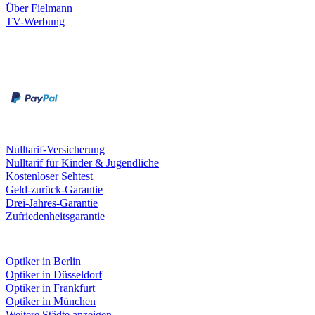
Über Fielmann
TV-Werbung
Zahlungsarten
Rechnung
Kreditkarte
Leistungen & Garantien
Nulltarif-Versicherung
Nulltarif für Kinder & Jugendliche
Kostenloser Sehtest
Geld-zurück-Garantie
Drei-Jahres-Garantie
Zufriedenheitsgarantie
Fielmann in deiner Nähe
Optiker in Berlin
Optiker in Düsseldorf
Optiker in Frankfurt
Optiker in München
Weitere Städte anzeigen