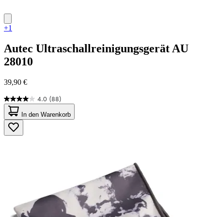
+1
Autec
Ultraschallreinigungsgerät AU
28010
39,90 €
4.0
(88)
4.0
von
In den Warenkorb
5
Sternen.
88
Bewertungen