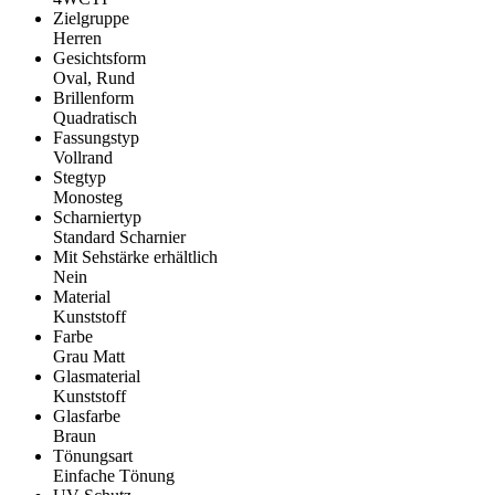
Zielgruppe
Herren
Gesichtsform
Oval, Rund
Brillenform
Quadratisch
Fassungstyp
Vollrand
Stegtyp
Monosteg
Scharniertyp
Standard Scharnier
Mit Sehstärke erhältlich
Nein
Material
Kunststoff
Farbe
Grau Matt
Glasmaterial
Kunststoff
Glasfarbe
Braun
Tönungsart
Einfache Tönung