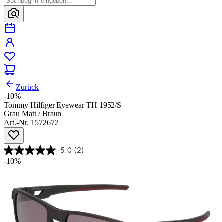
Zurück
-10%
Tommy Hilfiger Eyewear TH 1952/S
Grau Matt / Braun
Art.-Nr. 1572672
5.0
(2)
-10%