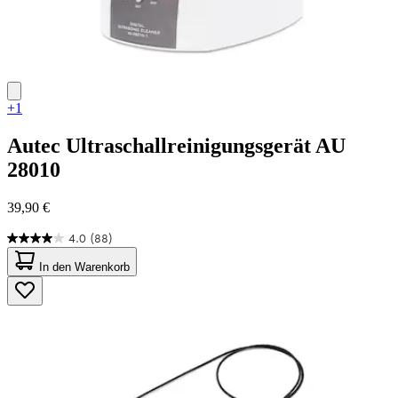
+1
Autec
Ultraschallreinigungsgerät AU
28010
39,90 €
4.0
(88)
4.0
von
In den Warenkorb
5
Sternen.
88
Bewertungen