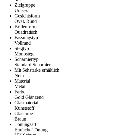
Zielgruppe
Unisex
Gesichtsform
Oval, Rund
Brillenform
Quadratisch
Fassungstyp
Vollrand
Stegtyp
Monosteg
Scharniertyp
Standard Scharnier
Mit Sehstärke erhältlich
Nein
Material
Metall
Farbe
Gold Glänzend
Glasmaterial
Kunststoff
Glasfarbe
Braun
Tönungsart
Einfache Tönung