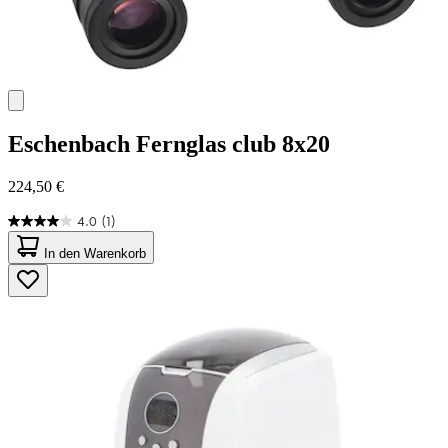
Eschenbach
Fernglas club 8x20
224,50 €
4.0
(1)
4.0
von
In den Warenkorb
5
Sternen.
1
Bewertung