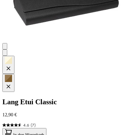
Lang
Etui Classic
12,90 €
4.6
(7)
4.6
von
In den Warenkorb