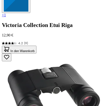
+1
Victoria Collection
Etui Riga
12,90 €
4.2
(9)
4.2
von
In den Warenkorb
5
Sternen.
9
Bewertungen