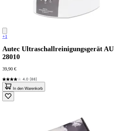
+1
Autec
Ultraschallreinigungsgerät AU
28010
39,90 €
4.0
(88)
4.0
von
In den Warenkorb
5
Sternen.
88
Bewertungen