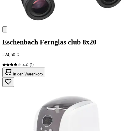
Eschenbach
Fernglas club 8x20
224,50 €
4.0
(1)
4.0
von
In den Warenkorb
5
Sternen.
1
Bewertung