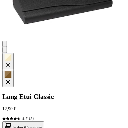
Lang
Etui Classic
12,90 €
4.7
(3)
4.7
von
In den Warenkorb