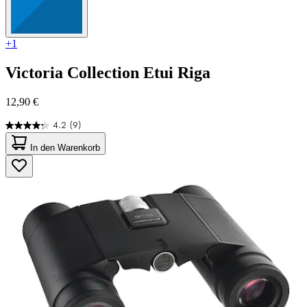
+1
Victoria Collection
Etui Riga
12,90 €
4.2
(9)
4.2
von
In den Warenkorb
5
Sternen.
9
Bewertungen