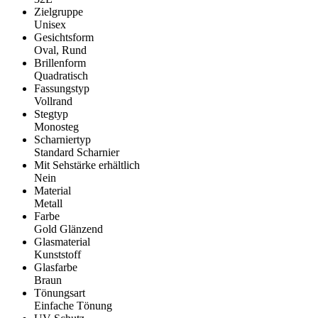
Zielgruppe
Unisex
Gesichtsform
Oval, Rund
Brillenform
Quadratisch
Fassungstyp
Vollrand
Stegtyp
Monosteg
Scharniertyp
Standard Scharnier
Mit Sehstärke erhältlich
Nein
Material
Metall
Farbe
Gold Glänzend
Glasmaterial
Kunststoff
Glasfarbe
Braun
Tönungsart
Einfache Tönung