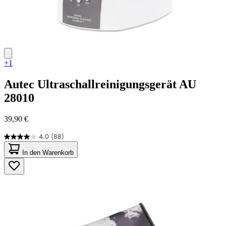
+1
Autec
Ultraschallreinigungsgerät AU
28010
39,90 €
4.0
(88)
4.0
von
In den Warenkorb
5
Sternen.
88
Bewertungen