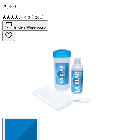
29,90 €
4.3
(1266)
4.3
von
In den Warenkorb
5
Sternen.
1266
Bewertungen