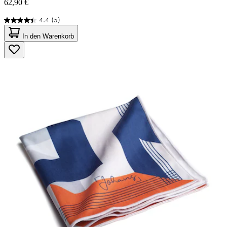
62,90 €
4.4
(5)
4.4
von
In den Warenkorb
5
Sternen.
5
Bewertungen