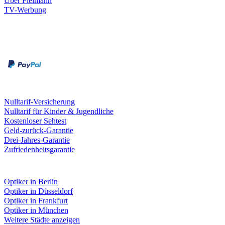
Über Fielmann
TV-Werbung
Zahlungsarten
Rechnung
Kreditkarte
Leistungen & Garantien
Nulltarif-Versicherung
Nulltarif für Kinder & Jugendliche
Kostenloser Sehtest
Geld-zurück-Garantie
Drei-Jahres-Garantie
Zufriedenheitsgarantie
Fielmann in deiner Nähe
Optiker in Berlin
Optiker in Düsseldorf
Optiker in Frankfurt
Optiker in München
Weitere Städte anzeigen