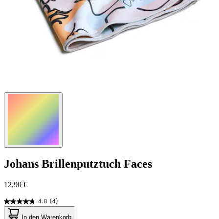
Johans
Brillenputztuch Faces
12,90 €
4.8
(4)
4.8
von
In den Warenkorb