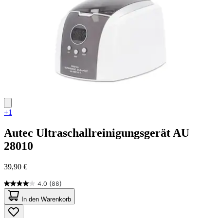
+1
Autec
Ultraschallreinigungsgerät AU
28010
39,90 €
4.0
(88)
4.0
von
In den Warenkorb
5
Sternen.