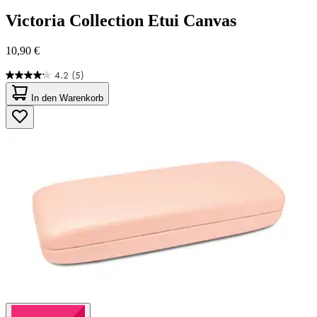
Victoria Collection
Etui Canvas
10,90 €
4.2
(5)
4.2
von
In den Warenkorb
5
Sternen.
5
Bewertungen