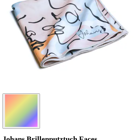
Johans
Brillenputztuch Faces