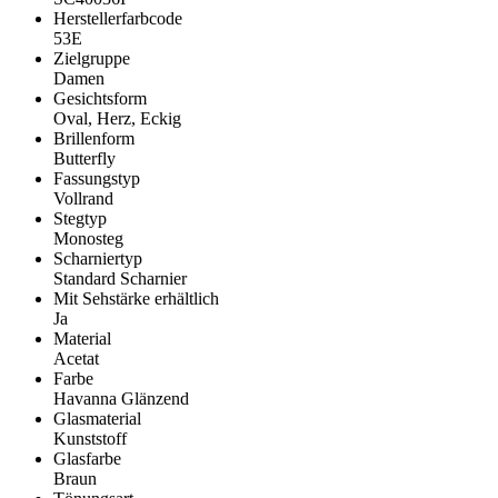
Herstellerfarbcode
53E
Zielgruppe
Damen
Gesichtsform
Oval, Herz, Eckig
Brillenform
Butterfly
Fassungstyp
Vollrand
Stegtyp
Monosteg
Scharniertyp
Standard Scharnier
Mit Sehstärke erhältlich
Ja
Material
Acetat
Farbe
Havanna Glänzend
Glasmaterial
Kunststoff
Glasfarbe
Braun