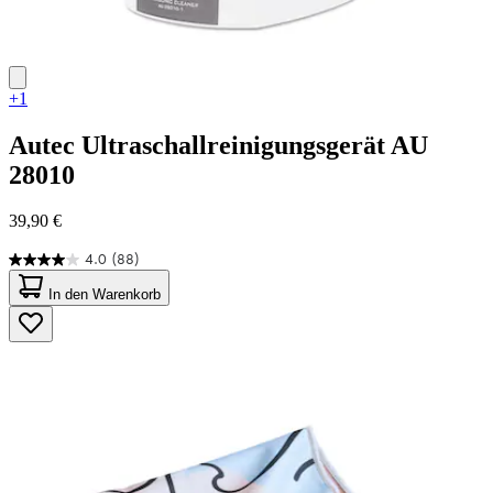
+1
Autec
Ultraschallreinigungsgerät AU
28010
39,90 €
4.0
(88)
4.0
von
In den Warenkorb
5
Sternen.
88
Bewertungen