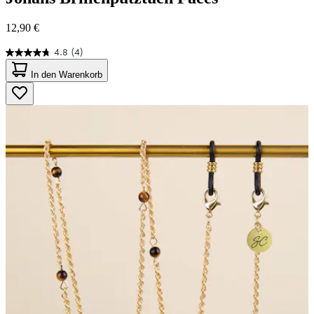
12,90 €
4.8
(4)
4.8
von
In den Warenkorb
5
Sternen.
4
Bewertungen