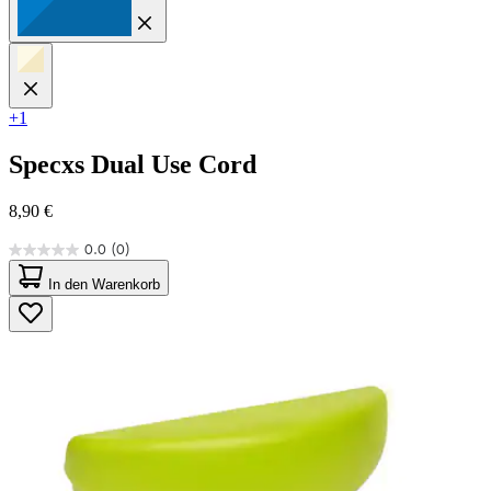
+1
Specxs
Dual Use Cord
8,90 €
0.0
(0)
0.0
von
In den Warenkorb
5
Sternen.