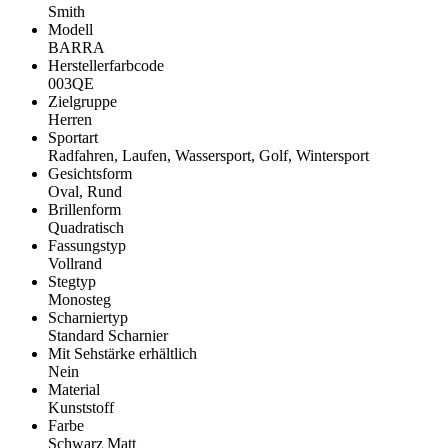
Smith
Modell
BARRA
Herstellerfarbcode
003QE
Zielgruppe
Herren
Sportart
Radfahren, Laufen, Wassersport, Golf, Wintersport
Gesichtsform
Oval, Rund
Brillenform
Quadratisch
Fassungstyp
Vollrand
Stegtyp
Monosteg
Scharniertyp
Standard Scharnier
Mit Sehstärke erhältlich
Nein
Material
Kunststoff
Farbe
Schwarz Matt