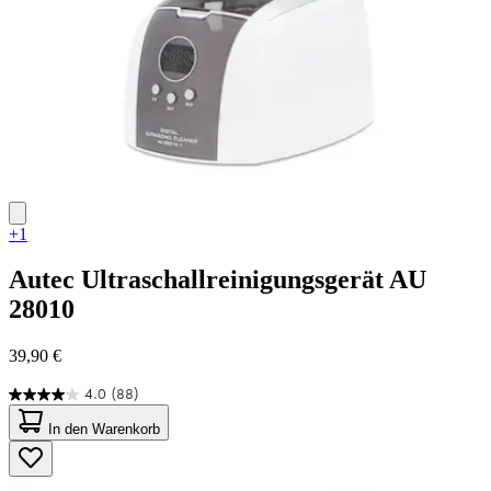
+1
Autec
Ultraschallreinigungsgerät AU
28010
39,90 €
4.0
(88)
4.0
von
In den Warenkorb
5
Sternen.
88