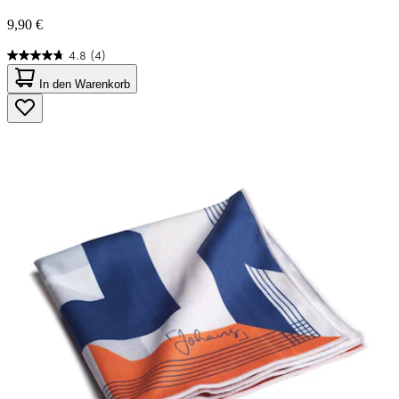
9,90 €
4.8
(4)
4.8
von
In den Warenkorb
5
Sternen.
4
Bewertungen