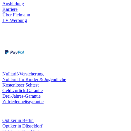
Ausbildung
Karriere
Über Fielmann
TV-Werbung
Zahlungsarten
Rechnung
Kreditkarte
Leistungen & Garantien
Nulltarif-Versicherung
Nulltarif für Kinder & Jugendliche
Kostenloser Sehtest
Geld-zurück-Garantie
Drei-Jahres-Garantie
Zufriedenheitsgarantie
Fielmann in deiner Nähe
Optiker in Berlin
Optiker in Düsseldorf