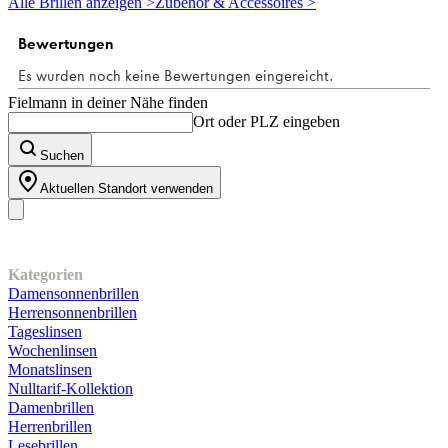
Alle Brillen anzeigen >
Zubehör & Accessoires >
Sternen.
1
Bewertung
Fielmann in deiner Nähe finden
Ort oder PLZ eingeben
Suchen
Aktuellen Standort verwenden
Unser Sortiment
Kategorien
Damensonnenbrillen
Herrensonnenbrillen
Tageslinsen
Wochenlinsen
Monatslinsen
Nulltarif-Kollektion
Damenbrillen
Herrenbrillen
Lesebrillen