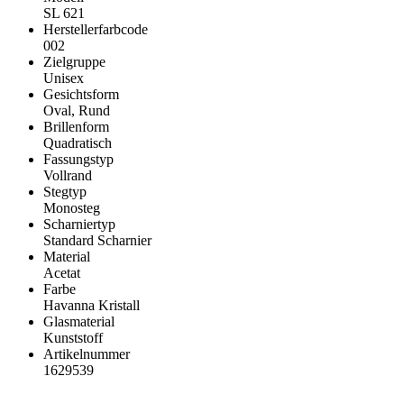
SL 621
Herstellerfarbcode
002
Zielgruppe
Unisex
Gesichtsform
Oval, Rund
Brillenform
Quadratisch
Fassungstyp
Vollrand
Stegtyp
Monosteg
Scharniertyp
Standard Scharnier
Material
Acetat
Farbe
Havanna Kristall
Glasmaterial
Kunststoff
Artikelnummer
1629539