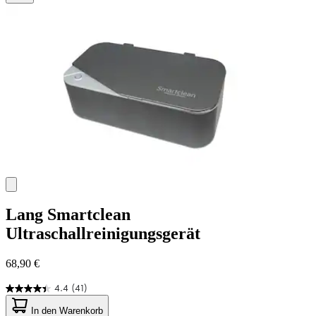
11
Bewertungen
Lang
Smartclean
Ultraschallreinigungsgerät
68,90 €
4.4
(41)
4.4
von
In den Warenkorb