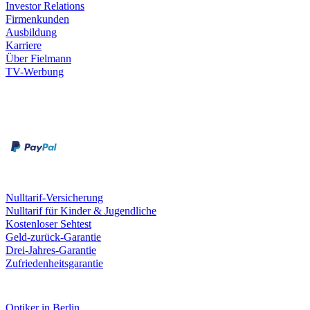
Investor Relations
Firmenkunden
Ausbildung
Karriere
Über Fielmann
TV-Werbung
Zahlungsarten
Rechnung
Kreditkarte
Leistungen & Garantien
Nulltarif-Versicherung
Nulltarif für Kinder & Jugendliche
Kostenloser Sehtest
Geld-zurück-Garantie
Drei-Jahres-Garantie
Zufriedenheitsgarantie
Fielmann in deiner Nähe
Optiker in Berlin