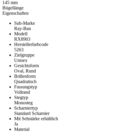
145 mm
Bügellänge
Eigenschaften
Sub-Marke
Ray-Ban
Modell
RX8903
Herstellerfarbcode
5263
Zielgruppe
Unisex
Gesichtsform
Oval, Rund
Brillenform
Quadratisch
Fassungstyp
Vollrand
Stegtyp
Monosteg
Scharniertyp
Standard Scharnier
Mit Sehstärke erhältlich
Ja
Material