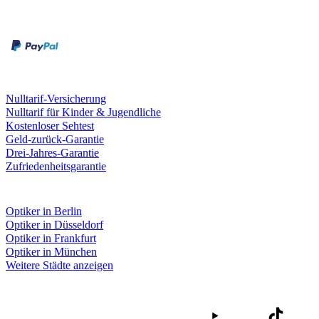
Rechnung
Kreditkarte
Leistungen & Garantien
Nulltarif-Versicherung
Nulltarif für Kinder & Jugendliche
Kostenloser Sehtest
Geld-zurück-Garantie
Drei-Jahres-Garantie
Zufriedenheitsgarantie
Fielmann in deiner Nähe
Optiker in Berlin
Optiker in Düsseldorf
Optiker in Frankfurt
Optiker in München
Weitere Städte anzeigen
Social Media