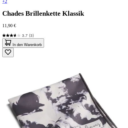
+2
Chades
Brillenkette Klassik
11,90 €
3.7
(3)
3.7
von
In den Warenkorb
5
Sternen.
3
Bewertungen