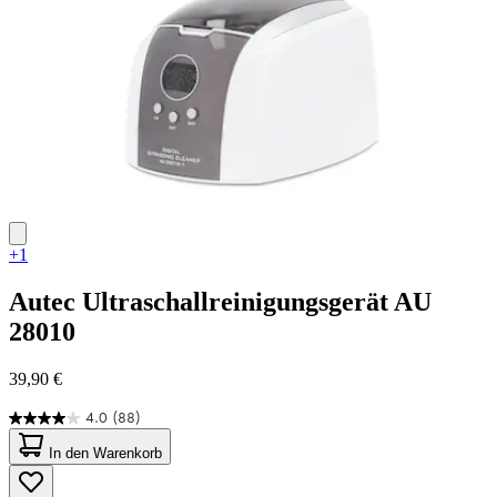
+1
Autec
Ultraschallreinigungsgerät AU
28010
39,90 €
4.0
(88)
4.0
von
In den Warenkorb
5
Sternen.