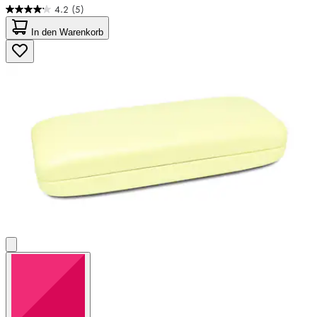
4.2
(5)
4.2
von
In den Warenkorb
5
Sternen.
5
Bewertungen