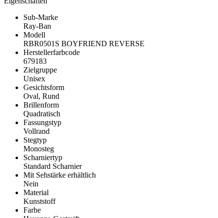
Eigenschaften
Sub-Marke
Ray-Ban
Modell
RBR0501S BOYFRIEND REVERSE
Herstellerfarbcode
679183
Zielgruppe
Unisex
Gesichtsform
Oval, Rund
Brillenform
Quadratisch
Fassungstyp
Vollrand
Stegtyp
Monosteg
Scharniertyp
Standard Scharnier
Mit Sehstärke erhältlich
Nein
Material
Kunststoff
Farbe