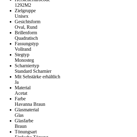
1292M2
Zielgruppe
Unisex
Gesichtsform
Oval, Rund
Brillenform
Quadratisch
Fassungstyp
Vollrand
Stegtyp
Monosteg
Scharniertyp
Standard Scharnier
Mit Sehstärke erhältlich
Ja
Material
Acetat
Farbe
Havanna Braun
Glasmaterial
Glas
Glasfarbe
Braun
Tönungsart