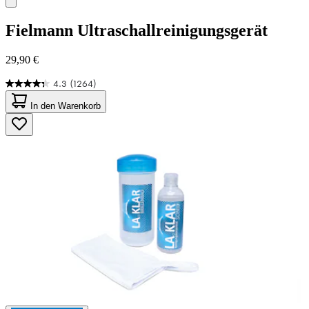
Fielmann
Ultraschallreinigungsgerät
29,90 €
4.3
(1264)
4.3
von
In den Warenkorb
5
Sternen.
1264
Bewertungen