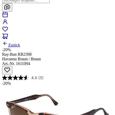
Zurück
-20%
Ray-Ban RB2398
Havanna Braun / Braun
Art.-Nr. 1611094
4.6
(5)
-20%