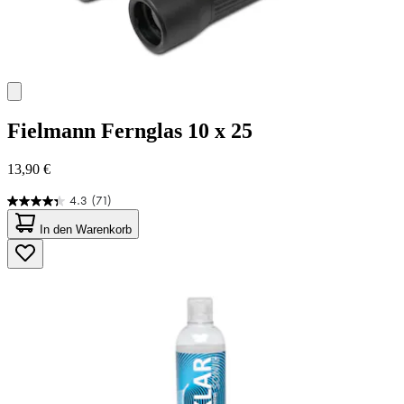
Fielmann
Fernglas 10 x 25
13,90 €
4.3
(71)
4.3
von
In den Warenkorb
5
Sternen.
71
Bewertungen