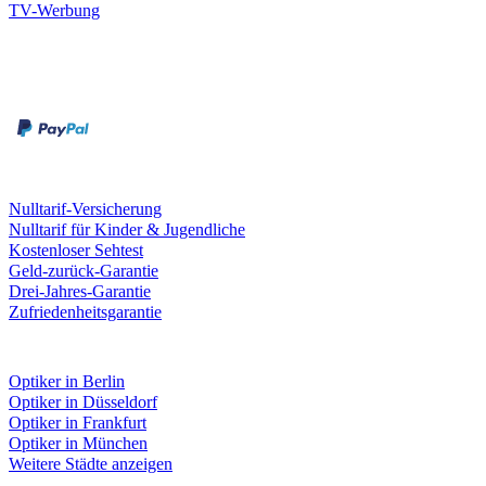
TV-Werbung
Zahlungsarten
Rechnung
Kreditkarte
Leistungen & Garantien
Nulltarif-Versicherung
Nulltarif für Kinder & Jugendliche
Kostenloser Sehtest
Geld-zurück-Garantie
Drei-Jahres-Garantie
Zufriedenheitsgarantie
Fielmann in deiner Nähe
Optiker in Berlin
Optiker in Düsseldorf
Optiker in Frankfurt
Optiker in München
Weitere Städte anzeigen