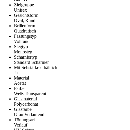
Zielgruppe
Unisex
Gesichtsform
Oval, Rund
Brillenform
Quadratisch
Fassungstyp
Vollrand
Stegtyp
Monosteg
Scharniertyp
Standard Scharnier
Mit Sehstärke erhältlich
Ja
Material
Acetat
Farbe
Weiß Transparent
Glasmaterial
Polycarbonat
Glasfarbe
Grau Verlaufend
Tönungsart
Verlauf