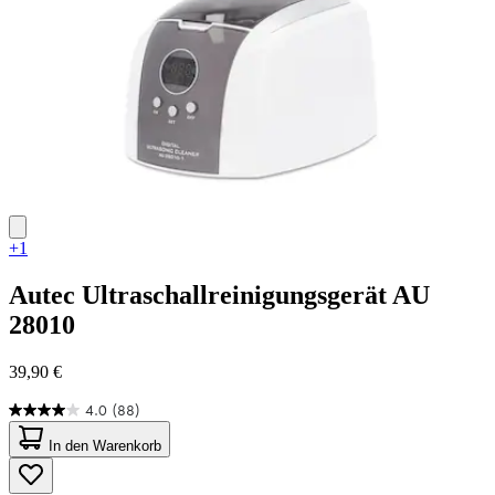
+1
Autec
Ultraschallreinigungsgerät AU
28010
39,90 €
4.0
(88)
4.0
von
In den Warenkorb
5
Sternen.