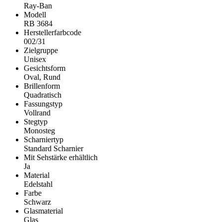
Ray-Ban
Modell
RB 3684
Herstellerfarbcode
002/31
Zielgruppe
Unisex
Gesichtsform
Oval, Rund
Brillenform
Quadratisch
Fassungstyp
Vollrand
Stegtyp
Monosteg
Scharniertyp
Standard Scharnier
Mit Sehstärke erhältlich
Ja
Material
Edelstahl
Farbe
Schwarz
Glasmaterial
Glas