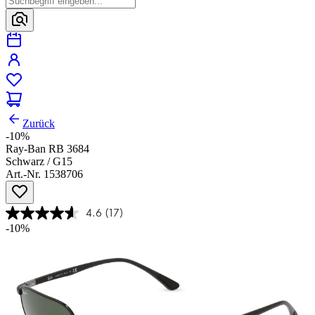
Zurück
-10%
Ray-Ban RB 3684
Schwarz / G15
Art.-Nr. 1538706
4.6
(17)
-10%