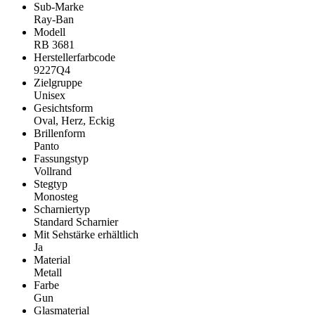
Sub-Marke
Ray-Ban
Modell
RB 3681
Herstellerfarbcode
9227Q4
Zielgruppe
Unisex
Gesichtsform
Oval, Herz, Eckig
Brillenform
Panto
Fassungstyp
Vollrand
Stegtyp
Monosteg
Scharniertyp
Standard Scharnier
Mit Sehstärke erhältlich
Ja
Material
Metall
Farbe
Gun
Glasmaterial