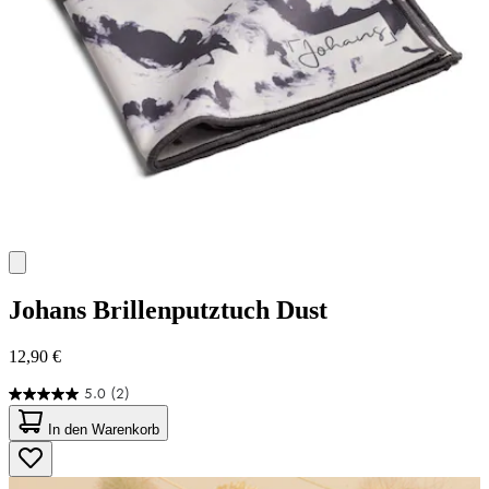
Johans
Brillenputztuch Dust
12,90 €
5.0
(2)
5.0
von
In den Warenkorb
5
Sternen.
2