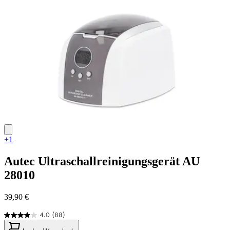
4
Bewertungen
+1
Autec
Ultraschallreinigungsgerät AU
28010
39,90 €
4.0
(88)
4.0
von