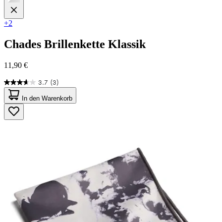
+2
Chades
Brillenkette Klassik
11,90 €
3.7
(3)
3.7
von
In den Warenkorb
5
Sternen.
3
Bewertungen