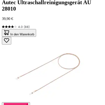
Autec
Ultraschallreinigungsgerät AU
28010
39,90 €
4.0
(88)
4.0
von
In den Warenkorb
5
Sternen.
88
Bewertungen