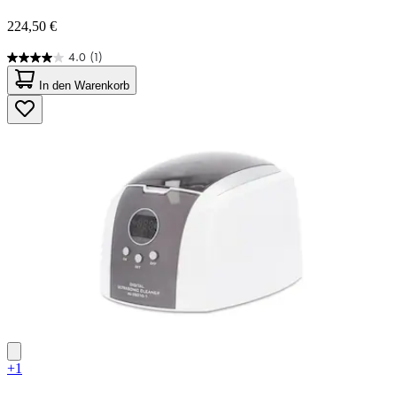
224,50 €
4.0
(1)
4.0
von
In den Warenkorb
5
Sternen.
1
Bewertung
+1