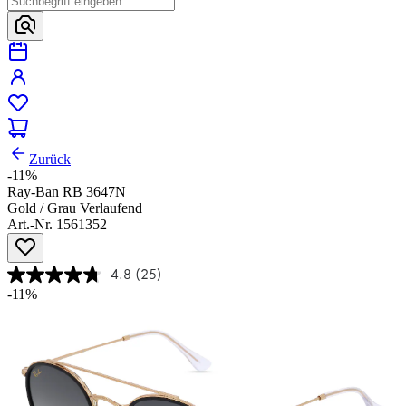
Zurück
-11%
Ray-Ban RB 3647N
Gold / Grau Verlaufend
Art.-Nr. 1561352
4.8
(25)
-11%