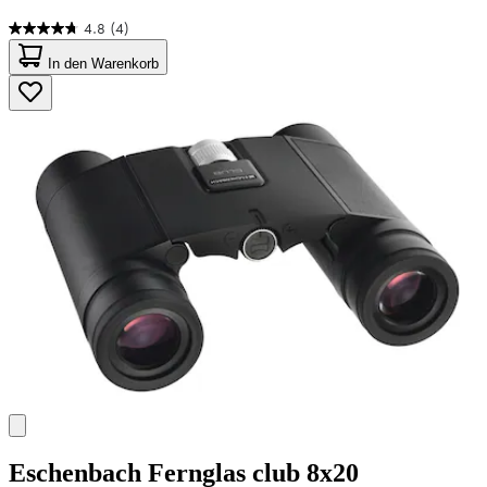
4.8
(4)
4.8
von
In den Warenkorb
5
Sternen.
4
Bewertungen
Eschenbach
Fernglas club 8x20