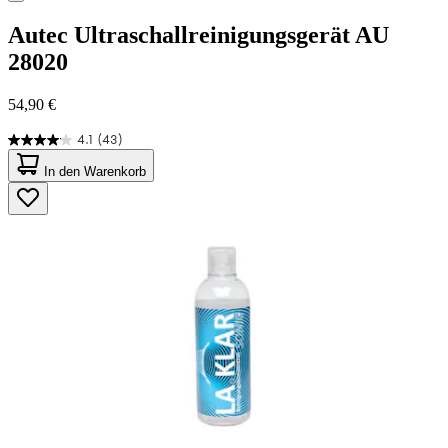
Autec
Ultraschallreinigungsgerät AU
28020
54,90 €
4.1
(43)
4.1
von
In den Warenkorb
5
Sternen.
43
Bewertungen