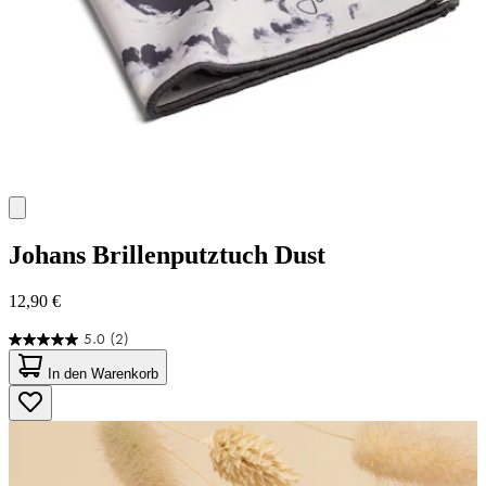
Johans
Brillenputztuch Dust
12,90 €
5.0
(2)
5.0
von
In den Warenkorb
5
Sternen.
2
Bewertungen