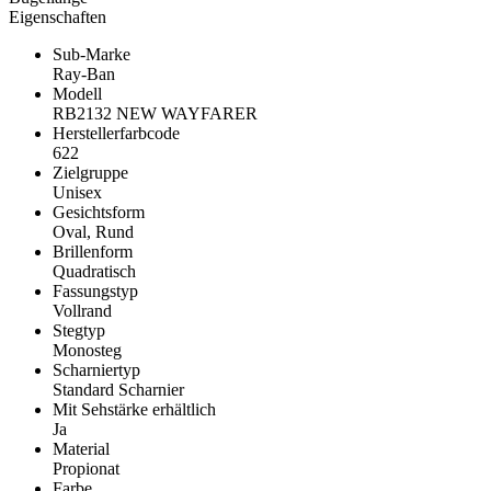
Eigenschaften
Sub-Marke
Ray-Ban
Modell
RB2132 NEW WAYFARER
Herstellerfarbcode
622
Zielgruppe
Unisex
Gesichtsform
Oval, Rund
Brillenform
Quadratisch
Fassungstyp
Vollrand
Stegtyp
Monosteg
Scharniertyp
Standard Scharnier
Mit Sehstärke erhältlich
Ja
Material
Propionat
Farbe