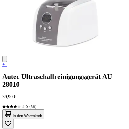
+1
Autec
Ultraschallreinigungsgerät AU
28010
39,90 €
4.0
(88)
4.0
von
In den Warenkorb
5
Sternen.