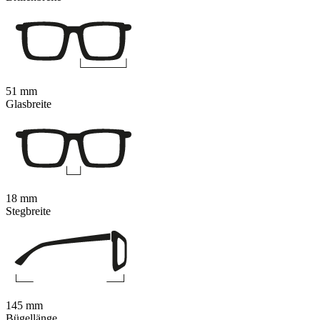
51 mm
Glasbreite
18 mm
Stegbreite
145 mm
Bügellänge