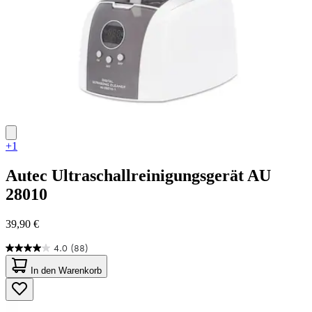
+1
Autec
Ultraschallreinigungsgerät AU
28010
39,90 €
4.0
(88)
4.0
von
In den Warenkorb
5
Sternen.
88