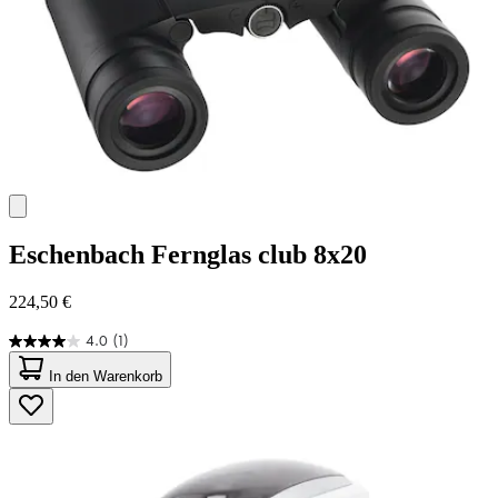
Eschenbach
Fernglas club 8x20
224,50 €
4.0
(1)
4.0
von
In den Warenkorb
5
Sternen.
1
Bewertung