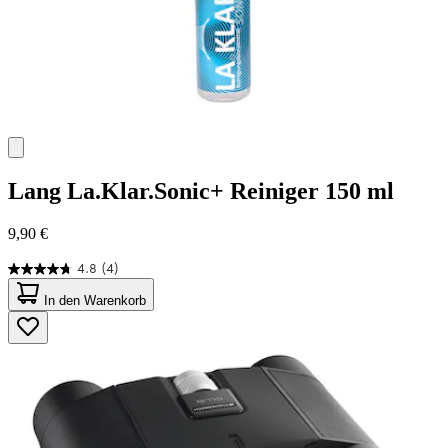
Lang
La.Klar.Sonic+ Reiniger 150 ml
9,90 €
4.8
(4)
4.8
von
In den Warenkorb
5
Sternen.
4
Bewertungen