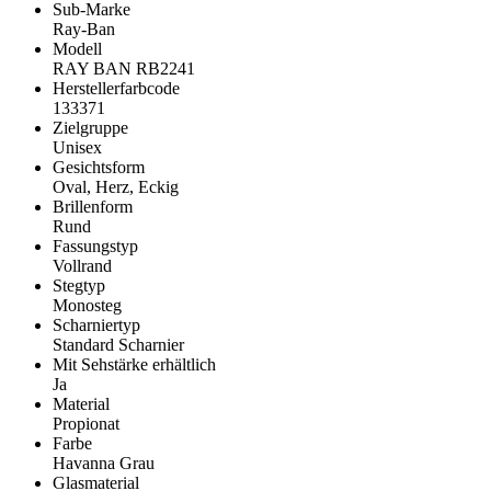
Sub-Marke
Ray-Ban
Modell
RAY BAN RB2241
Herstellerfarbcode
133371
Zielgruppe
Unisex
Gesichtsform
Oval, Herz, Eckig
Brillenform
Rund
Fassungstyp
Vollrand
Stegtyp
Monosteg
Scharniertyp
Standard Scharnier
Mit Sehstärke erhältlich
Ja
Material
Propionat
Farbe
Havanna Grau
Glasmaterial