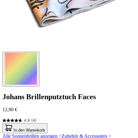
Johans
Brillenputztuch Faces
12,90 €
4.8
(4)
4.8
von
In den Warenkorb
5
Alle Sonnenbrillen anzeigen >
Zubehör & Accessoires >