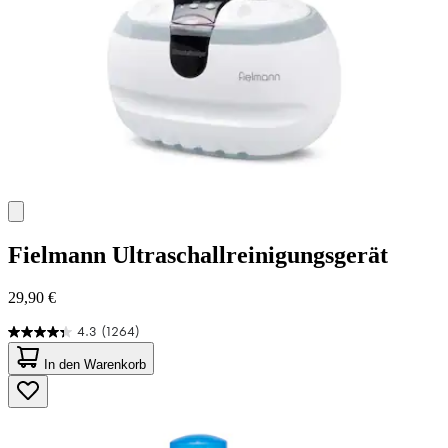
Fielmann
Ultraschallreinigungsgerät
29,90 €
4.3
(1264)
4.3
von
In den Warenkorb
5
Sternen.
1264
Bewertungen