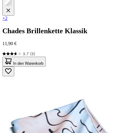
+2
Chades
Brillenkette Klassik
11,90 €
3.7
(3)
3.7
von
In den Warenkorb
5
Sternen.
3
Bewertungen