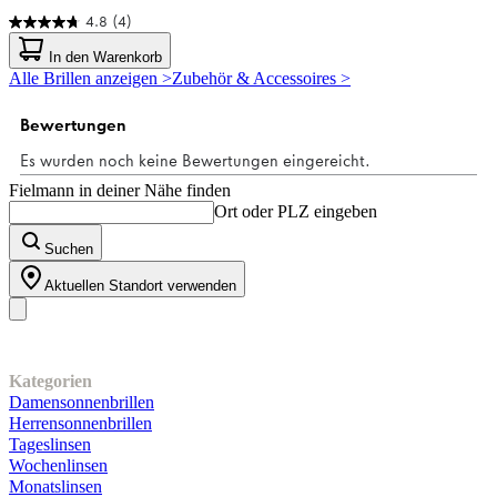
4.8
(4)
4.8
von
In den Warenkorb
5
Alle Brillen anzeigen >
Zubehör & Accessoires >
Sternen.
4
Bewertungen
Fielmann in deiner Nähe finden
Ort oder PLZ eingeben
Suchen
Aktuellen Standort verwenden
Unser Sortiment
Kategorien
Damensonnenbrillen
Herrensonnenbrillen
Tageslinsen
Wochenlinsen
Monatslinsen