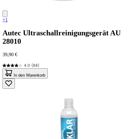
+1
Autec
Ultraschallreinigungsgerät AU
28010
39,90 €
4.0
(88)
4.0
von
In den Warenkorb
5
Sternen.
88
Bewertungen