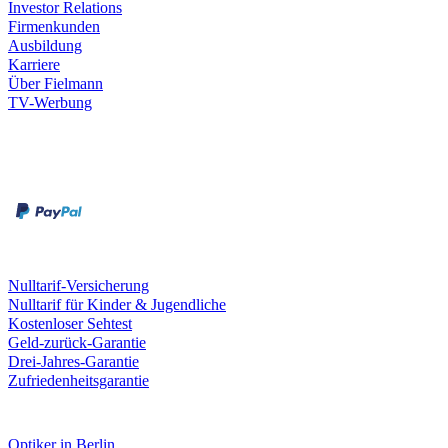
Investor Relations
Firmenkunden
Ausbildung
Karriere
Über Fielmann
TV-Werbung
Zahlungsarten
Rechnung
Kreditkarte
Leistungen & Garantien
Nulltarif-Versicherung
Nulltarif für Kinder & Jugendliche
Kostenloser Sehtest
Geld-zurück-Garantie
Drei-Jahres-Garantie
Zufriedenheitsgarantie
Fielmann in deiner Nähe
Optiker in Berlin