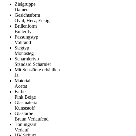
Zielgruppe
Damen
Gesichtsform
Oval, Herz, Eckig
Brillenform
Butterfly
Fassungstyp
Vollrand
Stegtyp
Monosteg
Scharniertyp
Standard Scharnier
Mit Sehstärke erhältlich
Ja
Material
Acetat
Farbe
Pink Beige
Glasmaterial
Kunststoff
Glasfarbe
Braun Verlaufend
Tönungsart
Verlauf
UV-Schutz