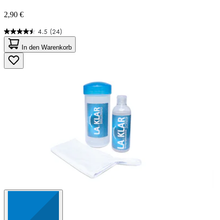
2,90 €
4.5
(24)
4.5
von
In den Warenkorb
5
Sternen.
24
Bewertungen