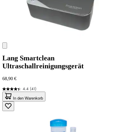
Lang
Smartclean
Ultraschallreinigungsgerät
68,90 €
4.4
(41)
4.4
von
In den Warenkorb
5
Sternen.
41
Bewertungen