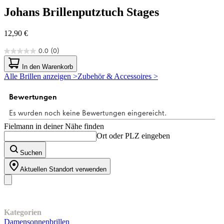
Johans
Brillenputztuch Stages
12,90 €
0.0
(0)
0.0
von
In den Warenkorb
5
Alle Brillen anzeigen >
Zubehör & Accessoires >
Sternen.
Fielmann in deiner Nähe finden
Ort oder PLZ eingeben
Suchen
Aktuellen Standort verwenden
Unser Sortiment
Kategorien
Damensonnenbrillen