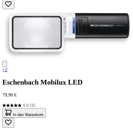
Sternen.
4
Bewertungen
+2
Eschenbach
Mobilux LED
79,90 €
5.0
(2)
5.0
von
In den Warenkorb
5
Sternen.
2