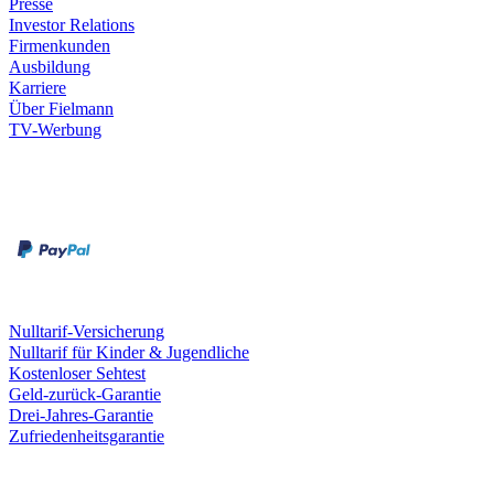
Presse
Investor Relations
Firmenkunden
Ausbildung
Karriere
Über Fielmann
TV-Werbung
Zahlungsarten
Rechnung
Kreditkarte
Leistungen & Garantien
Nulltarif-Versicherung
Nulltarif für Kinder & Jugendliche
Kostenloser Sehtest
Geld-zurück-Garantie
Drei-Jahres-Garantie
Zufriedenheitsgarantie
Fielmann in deiner Nähe