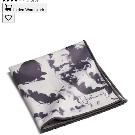
4.0
(88)
4.0
von
In den Warenkorb
5
Sternen.
88
Bewertungen