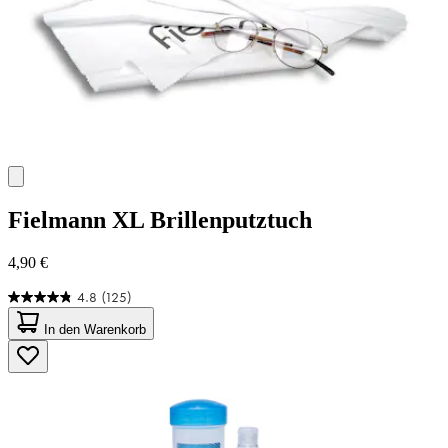
Fielmann
XL Brillenputztuch
4,90 €
4.8
(125)
4.8
von
In den Warenkorb
5
Sternen.
125
Bewertungen