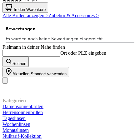
4.7
von
In den Warenkorb
5
Alle Brillen anzeigen >
Zubehör & Accessoires >
Sternen.
3
Bewertungen
Fielmann in deiner Nähe finden
Ort oder PLZ eingeben
Suchen
Aktuellen Standort verwenden
Unser Sortiment
Kategorien
Damensonnenbrillen
Herrensonnenbrillen
Tageslinsen
Wochenlinsen
Monatslinsen
Nulltarif-Kollektion