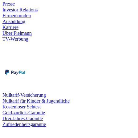
Presse
Investor Relations
Firmenkunden
Ausbildung
Karriere
Über Fielmann
TV-Werbung
Zahlungsarten
Rechnung
Kreditkarte
Leistungen & Garantien
Nulltarif-Versicherung
Nulltarif für Kinder & Jugendliche
Kostenloser Sehtest
Geld-zurück-Garantie
Drei-Jahres-Garantie
Zufriedenheitsgarantie
Fielmann in deiner Nähe