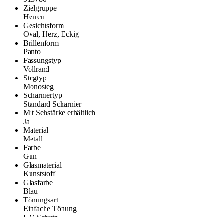
Zielgruppe
Herren
Gesichtsform
Oval, Herz, Eckig
Brillenform
Panto
Fassungstyp
Vollrand
Stegtyp
Monosteg
Scharniertyp
Standard Scharnier
Mit Sehstärke erhältlich
Ja
Material
Metall
Farbe
Gun
Glasmaterial
Kunststoff
Glasfarbe
Blau
Tönungsart
Einfache Tönung