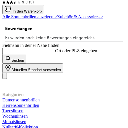
3.3
(3)
3.3
von
In den Warenkorb
5
Alle Sonnenbrillen anzeigen >
Zubehör & Accessoires >
Sternen.
3
Bewertungen
Fielmann in deiner Nähe finden
Ort oder PLZ eingeben
Suchen
Aktuellen Standort verwenden
Unser Sortiment
Kategorien
Damensonnenbrillen
Herrensonnenbrillen
Tageslinsen
Wochenlinsen
Monatslinsen
Nulltarif-Kollektion