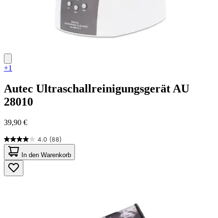
+1
Autec
Ultraschallreinigungsgerät AU
28010
39,90 €
4.0
(88)
4.0
von
In den Warenkorb
5
Sternen.
88
Bewertungen