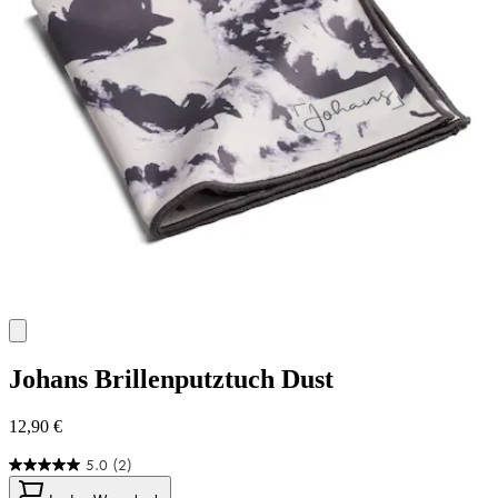
Johans
Brillenputztuch Dust
12,90 €
5.0
(2)
5.0
von