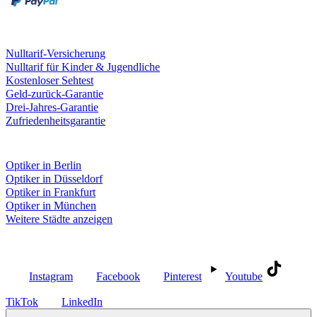
Leistungen & Garantien
Nulltarif-Versicherung
Nulltarif für Kinder & Jugendliche
Kostenloser Sehtest
Geld-zurück-Garantie
Drei-Jahres-Garantie
Zufriedenheitsgarantie
Fielmann in deiner Nähe
Optiker in Berlin
Optiker in Düsseldorf
Optiker in Frankfurt
Optiker in München
Weitere Städte anzeigen
Social Media
Instagram
Facebook
Pinterest
Youtube
TikTok
LinkedIn