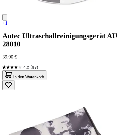
+1
Autec
Ultraschallreinigungsgerät AU
28010
39,90 €
4.0
(88)
4.0
von
In den Warenkorb
5
Sternen.
88
Bewertungen