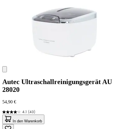
Bewertungen
Autec
Ultraschallreinigungsgerät AU
28020
54,90 €
4.1
(43)
4.1
von
In den Warenkorb
5