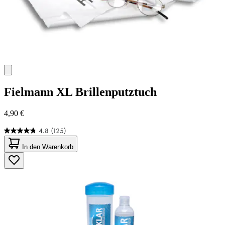
Fielmann
XL Brillenputztuch
4,90 €
4.8
(125)
4.8
von
In den Warenkorb
5
Sternen.
125
Bewertungen