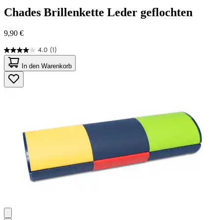
Chades
Brillenkette Leder geflochten
9,90 €
4.0
(1)
4.0
von
In den Warenkorb
5
Sternen.
1
Bewertung