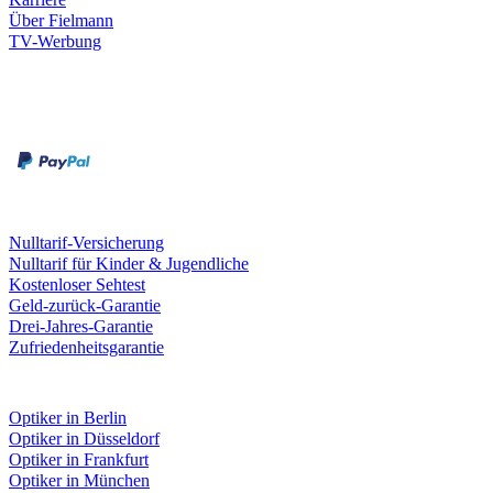
Über Fielmann
TV-Werbung
Zahlungsarten
Rechnung
Kreditkarte
Leistungen & Garantien
Nulltarif-Versicherung
Nulltarif für Kinder & Jugendliche
Kostenloser Sehtest
Geld-zurück-Garantie
Drei-Jahres-Garantie
Zufriedenheitsgarantie
Fielmann in deiner Nähe
Optiker in Berlin
Optiker in Düsseldorf
Optiker in Frankfurt
Optiker in München