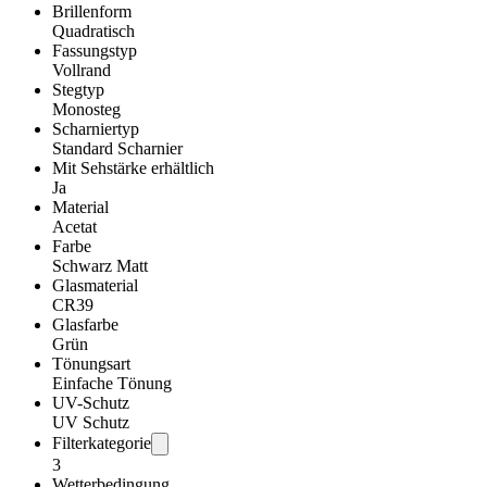
Brillenform
Quadratisch
Fassungstyp
Vollrand
Stegtyp
Monosteg
Scharniertyp
Standard Scharnier
Mit Sehstärke erhältlich
Ja
Material
Acetat
Farbe
Schwarz Matt
Glasmaterial
CR39
Glasfarbe
Grün
Tönungsart
Einfache Tönung
UV-Schutz
UV Schutz
Filterkategorie
3
Wetterbedingung