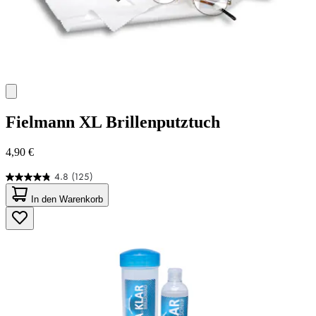
Fielmann
XL Brillenputztuch
4,90 €
4.8
(125)
4.8
von
In den Warenkorb
5
Sternen.
125
Bewertungen