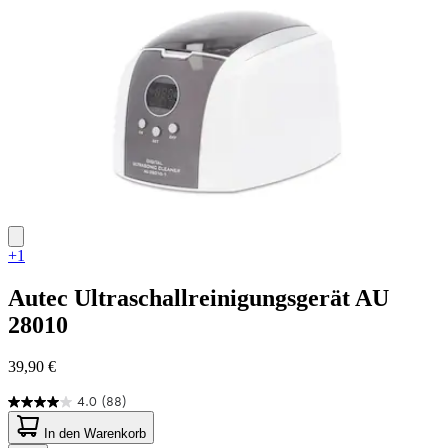
Bewertungen
+1
Autec
Ultraschallreinigungsgerät AU
28010
39,90 €
4.0
(88)
4.0
von
In den Warenkorb
5