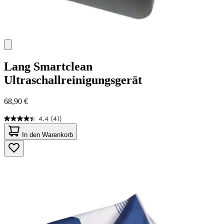
Lang
Smartclean
Ultraschallreinigungsgerät
68,90 €
4.4
(41)
4.4
von
In den Warenkorb
5
Sternen.
41
Bewertungen