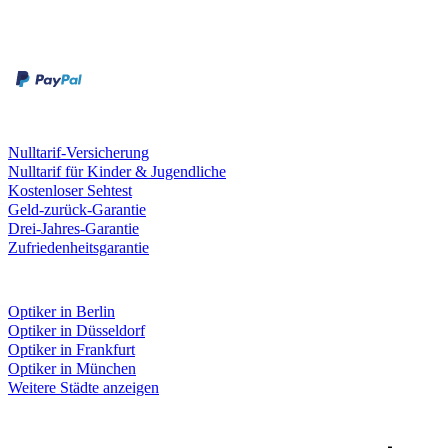
Zahlungsarten
Rechnung
Kreditkarte
Leistungen & Garantien
Nulltarif-Versicherung
Nulltarif für Kinder & Jugendliche
Kostenloser Sehtest
Geld-zurück-Garantie
Drei-Jahres-Garantie
Zufriedenheitsgarantie
Fielmann in deiner Nähe
Optiker in Berlin
Optiker in Düsseldorf
Optiker in Frankfurt
Optiker in München
Weitere Städte anzeigen
Social Media