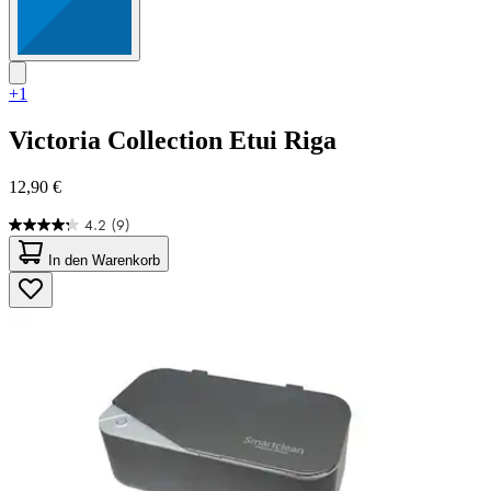
+1
Victoria Collection
Etui Riga
12,90 €
4.2
(9)
4.2
von
In den Warenkorb
5
Sternen.
9
Bewertungen