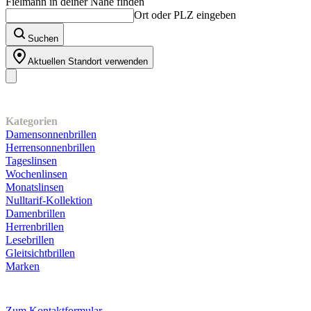
Fielmann in deiner Nähe finden
Ort oder PLZ eingeben
Suchen
Aktuellen Standort verwenden
Unser Sortiment
Kategorien
Damensonnenbrillen
Herrensonnenbrillen
Tageslinsen
Wochenlinsen
Monatslinsen
Nulltarif-Kollektion
Damenbrillen
Herrenbrillen
Lesebrillen
Gleitsichtbrillen
Marken
Kundenservice
Zum Kontaktformular