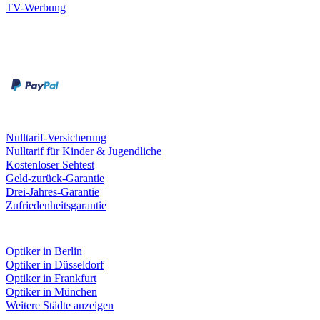
TV-Werbung
Zahlungsarten
Rechnung
Kreditkarte
Leistungen & Garantien
Nulltarif-Versicherung
Nulltarif für Kinder & Jugendliche
Kostenloser Sehtest
Geld-zurück-Garantie
Drei-Jahres-Garantie
Zufriedenheitsgarantie
Fielmann in deiner Nähe
Optiker in Berlin
Optiker in Düsseldorf
Optiker in Frankfurt
Optiker in München
Weitere Städte anzeigen